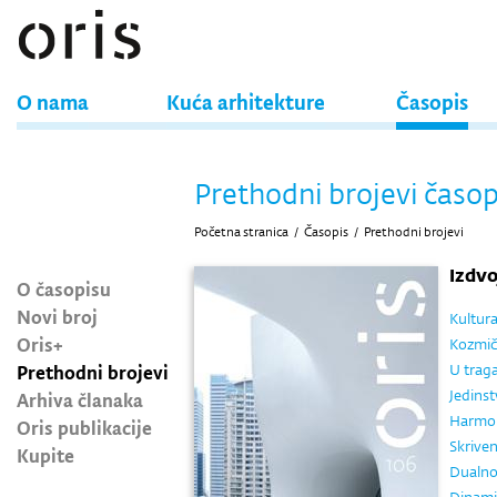
O nama
Kuća arhitekture
Časopis
Prethodni brojevi časop
Početna stranica
/
Časopis
/
Prethodni brojevi
Izdv
O časopisu
Novi broj
Kultura
Oris+
Kozmič
Prethodni brojevi
U trag
Jedinst
Arhiva članaka
Harmoni
Oris publikacije
Skriven
Kupite
Dualnos