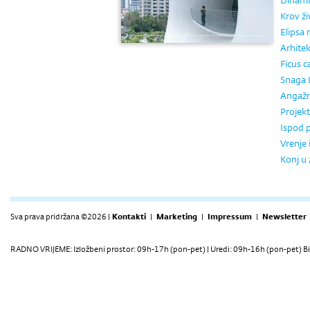
Dinami
Krov ži
Elipsa 
Arhitek
Ficus c
Snaga 
Angažm
Projekt
Ispod 
Vrenje i
Konj u 
Sva prava pridržana ©2026 |
Kontakti
|
Marketing
|
Impressum
|
Newsletter
RADNO VRIJEME: Izložbeni prostor: 09h-17h (pon-pet) | Uredi: 09h-16h (pon-pet) Bi