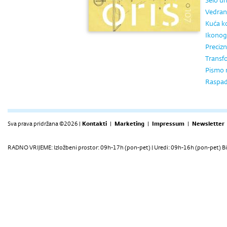
Selo un
Vedran 
Kuća k
Ikonogr
Precizn
Transfo
Pismo 
Raspada
Sva prava pridržana ©2026 |
Kontakti
|
Marketing
|
Impressum
|
Newsletter
RADNO VRIJEME: Izložbeni prostor: 09h-17h (pon-pet) | Uredi: 09h-16h (pon-pet) Bi