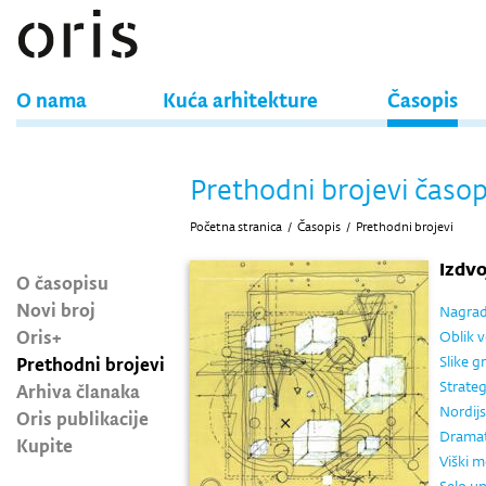
O nama
Kuća arhitekture
Časopis
Prethodni brojevi časop
Početna stranica
/
Časopis
/
Prethodni brojevi
Izdv
O časopisu
Novi broj
Nagrade
Oris+
Oblik v
Prethodni brojevi
Slike gr
Strateg
Arhiva članaka
Nordijs
Oris publikacije
Dramati
Kupite
Viški 