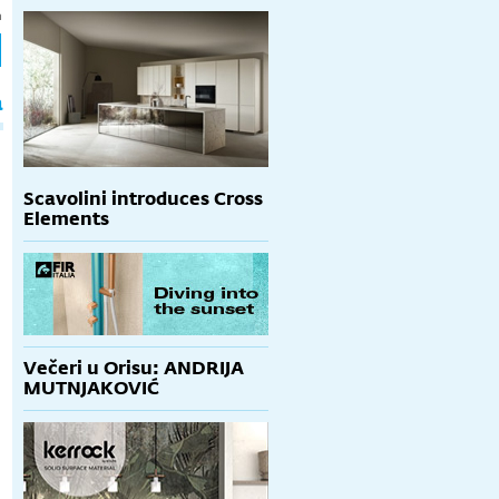
h
a
Scavolini introduces Cross
Elements
Večeri u Orisu: ANDRIJA
MUTNJAKOVIĆ