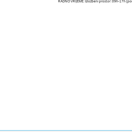
RADNO VRIJEME: Izložbeni prostor: 09h-17h (pon-