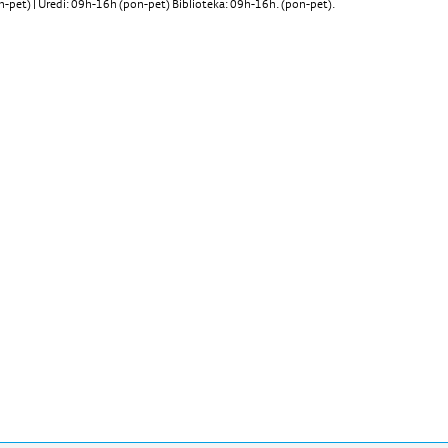
pet) | Uredi: 09h-16h (pon-pet) Biblioteka: 09h-16h. (pon-pet).