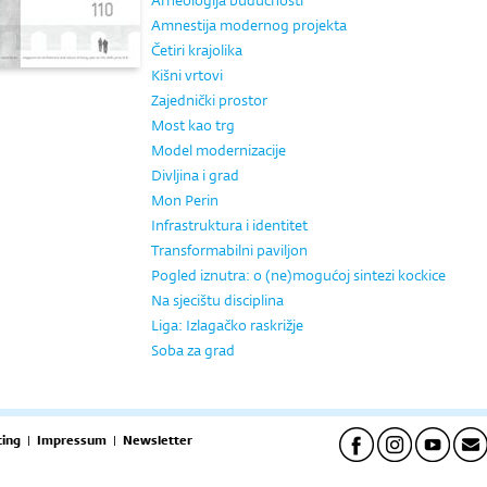
Arheologija budućnosti
Amnestija modernog projekta
Četiri krajolika
Kišni vrtovi
Zajednički prostor
Most kao trg
Model modernizacije
Divljina i grad
Mon Perin
Infrastruktura i identitet
Transformabilni paviljon
Pogled iznutra: o (ne)mogućoj sintezi kockice
Na sjecištu disciplina
Liga: Izlagačko raskrižje
Soba za grad
ing
|
Impressum
|
Newsletter