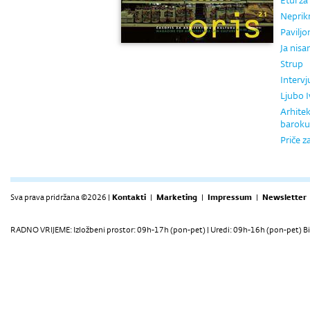
Etui za
Neprik
Paviljo
Ja nis
Strup
Intervj
Ljubo I
Arhitek
baroku
Priče z
Sva prava pridržana ©2026 |
Kontakti
|
Marketing
|
Impressum
|
Newsletter
RADNO VRIJEME: Izložbeni prostor: 09h-17h (pon-pet) | Uredi: 09h-16h (pon-pet) Bi