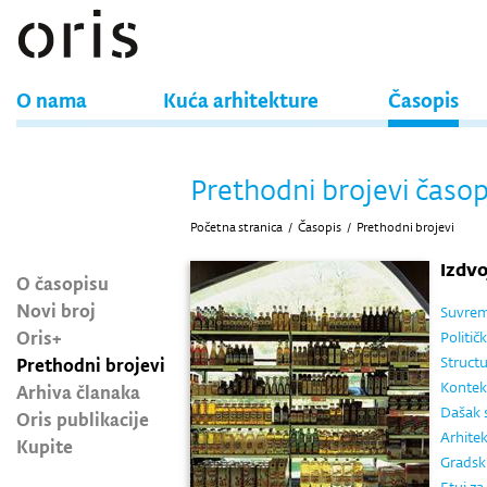
O nama
Kuća arhitekture
Časopis
Prethodni brojevi časop
Početna stranica
/
Časopis
/
Prethodni brojevi
Izdv
O časopisu
Novi broj
Suvrem
Oris+
Politič
Prethodni brojevi
Structu
Kontek
Arhiva članaka
Dašak s
Oris publikacije
Arhitek
Kupite
Gradski