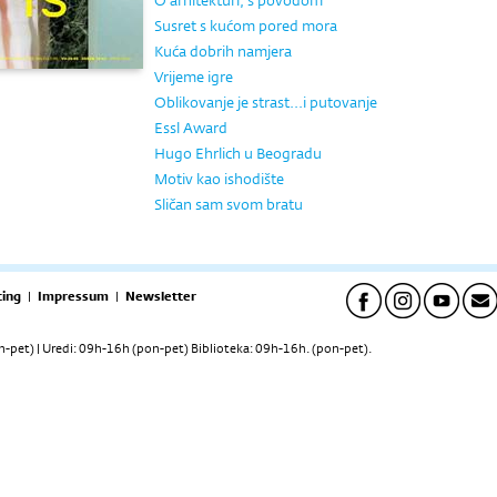
O arhitekturi, s povodom
Susret s kućom pored mora
Kuća dobrih namjera
Vrijeme igre
Oblikovanje je strast...i putovanje
Essl Award
Hugo Ehrlich u Beogradu
Motiv kao ishodište
Sličan sam svom bratu
ing
|
Impressum
|
Newsletter
pet) | Uredi: 09h-16h (pon-pet) Biblioteka: 09h-16h. (pon-pet).