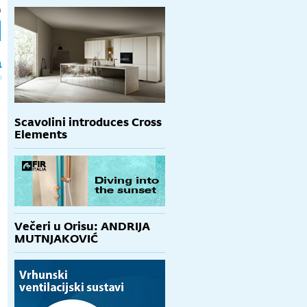
h
a
Scavolini introduces Cross
Elements
Večeri u Orisu: ANDRIJA
MUTNJAKOVIĆ