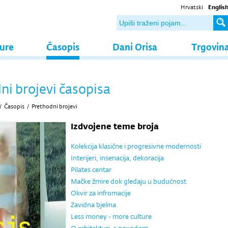
Hrvatski
Englis
ture
Časopis
Dani Orisa
Trgovin
ni brojevi časopisa
/
Časopis
/
Prethodni brojevi
Izdvojene teme broja
Kolekcija klasične i progresivne modernosti
Interijeri, insenacija, dekoracija
Pilates centar
Mačke žmire dok gledaju u budućnost
Okvir za infromacije
Zavidna bjelina
Less money - more culture