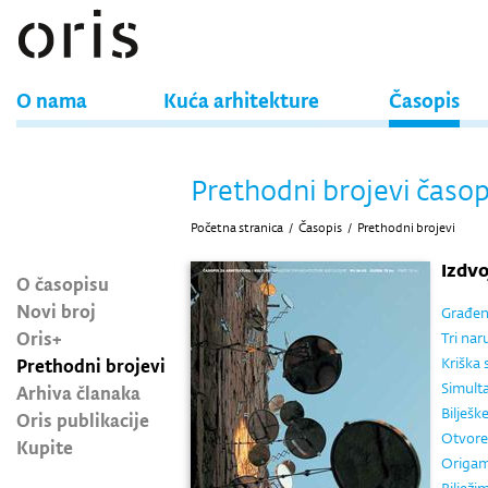
O nama
Kuća arhitekture
Časopis
Prethodni brojevi časop
Početna stranica
/
Časopis
/
Prethodni brojevi
Izdv
O časopisu
Novi broj
Građen
Oris+
Tri naru
Prethodni brojevi
Kriška
Simulta
Arhiva članaka
Bilješk
Oris publikacije
Otvore
Kupite
Origam