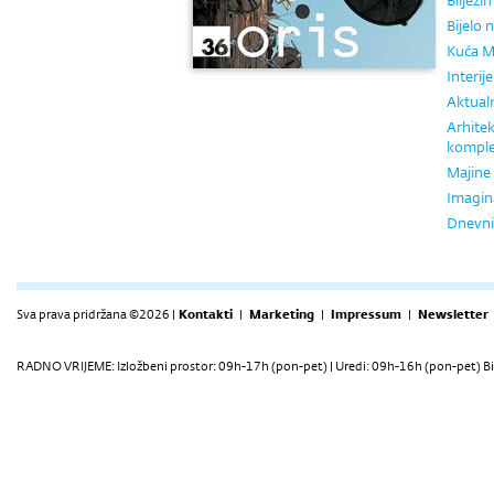
Bilježi
Bijelo 
Kuća M
Interij
Aktualn
Arhite
kompl
Majine
Imagin
Dnevnik
Sva prava pridržana ©2026 |
Kontakti
|
Marketing
|
Impressum
|
Newsletter
RADNO VRIJEME: Izložbeni prostor: 09h-17h (pon-pet) | Uredi: 09h-16h (pon-pet) Bi