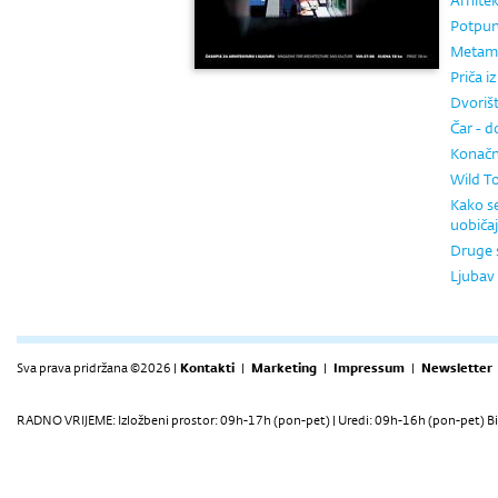
Arhitek
Potpun
Metamo
Priča i
Dvorišt
Čar - d
Konačn
Wild To
Kako se
uobiča
Druge s
Ljubav
Sva prava pridržana ©2026 |
Kontakti
|
Marketing
|
Impressum
|
Newsletter
RADNO VRIJEME: Izložbeni prostor: 09h-17h (pon-pet) | Uredi: 09h-16h (pon-pet) Bi