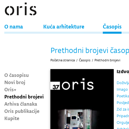
O nama
Kuća arhitekture
Časopis
Prethodni brojevi časop
Početna stranica
/
Časopis
/
Prethodni brojevi
Izdv
O časopisu
Novi broj
Doživlj
Oris+
Imago 
Prethodni brojevi
Poetika
Poslje
Arhiva članaka
Zid za 
Oris publikacije
Pripadn
Kupite
Orgulj