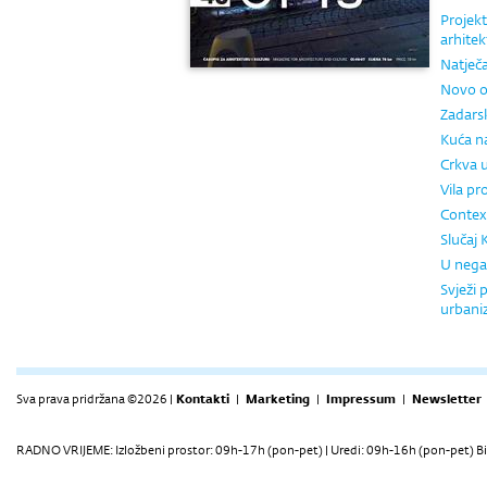
Projek
arhitek
Natječ
Novo o
Zadarsk
Kuća n
Crkva u
Vila pr
Contex
Slučaj
U nega
Svježi
urban
Sva prava pridržana ©2026 |
Kontakti
|
Marketing
|
Impressum
|
Newsletter
RADNO VRIJEME: Izložbeni prostor: 09h-17h (pon-pet) | Uredi: 09h-16h (pon-pet) Bi