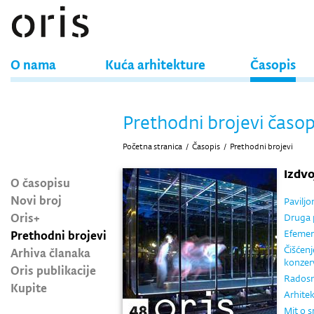
O nama
Kuća arhitekture
Časopis
Prethodni brojevi časop
Početna stranica
/
Časopis
/
Prethodni brojevi
Izdv
O časopisu
Novi broj
Paviljo
Oris+
Druga 
Prethodni brojevi
Efemer
Čišćenj
Arhiva članaka
konzer
Oris publikacije
Radosn
Kupite
Arhitek
Mit o 