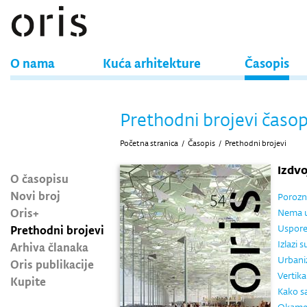
O nama
Kuća arhitekture
Časopis
Prethodni brojevi časop
Početna stranica
/
Časopis
/
Prethodni brojevi
Izdv
O časopisu
Novi broj
Porozn
Oris+
Nema u
Prethodni brojevi
Uspore
Izlazi 
Arhiva članaka
Urbani
Oris publikacije
Vertik
Kupite
Kako sa