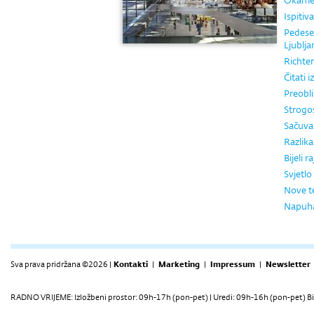
Okamen
Ispitiv
Pedese
Ljublja
Richter
Čitati 
Preobl
Strogos
Sačuva
Razlika
Bijeli ra
Svjetlo
Nove t
Napuha
Sva prava pridržana ©2026 |
Kontakti
|
Marketing
|
Impressum
|
Newsletter
RADNO VRIJEME: Izložbeni prostor: 09h-17h (pon-pet) | Uredi: 09h-16h (pon-pet) Bi