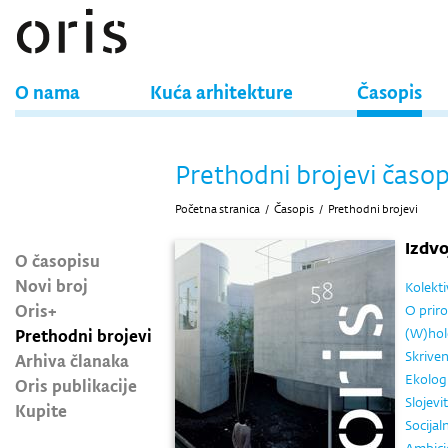
O nama
Kuća arhitekture
Časopis
Prethodni brojevi časop
Početna stranica
/
Časopis
/
Prethodni brojevi
Izdv
O časopisu
Novi broj
Kolekti
Oris+
O priro
Prethodni brojevi
(W)hol
Skriven
Arhiva članaka
Ekolog
Oris publikacije
Slojevi
Kupite
Socijal