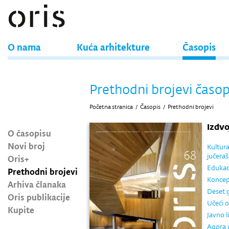
O nama
Kuća arhitekture
Časopis
Prethodni brojevi časop
Početna stranica
/
Časopis
/
Prethodni brojevi
Izdv
O časopisu
Novi broj
Kultura
jučera
Oris+
Edukaci
Prethodni brojevi
Koncep
Arhiva članaka
Deset g
Oris publikacije
Učeći 
Kupite
Javno l
Agora 