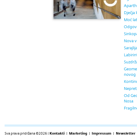
Aparth
Dječja 
Moć la
Odgovo
Sinkopa
Nova 
Sarajlij
Labirin
Suzdrž
Geometr
novog
Kontin
Nepret
Od Geo
Nosa
Fragiln
Sva prava pridržana ©2026 |
Kontakti
|
Marketing
|
Impressum
|
Newsletter