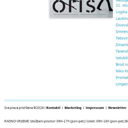
Neizbje
21. sto
Logika
Laubin
Divovs
Smiren
Tetovi
Dinami
Terensk
Izdubiti
Brod na
Niko Kr
Promet
Umjetno
Sva prava pridržana ©2026 |
Kontakti
|
Marketing
|
Impressum
|
Newsletter
RADNO VRIJEME: Izložbeni prostor: 09h-17h (pon-pet) | Uredi: 09h-16h (pon-pet) Bi