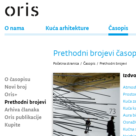
O nama
Kuća arhitekture
Časopis
Prethodni brojevi časop
Početna stranica
/
Časopis
/
Prethodni brojevi
Izdv
O časopisu
Novi broj
Atmosfe
Oris+
Prostor
Prethodni brojevi
Kuća za
Kuća ka
Arhiva članaka
Aura bi
Oris publikacije
Osnaži
Kupite
Kućna 