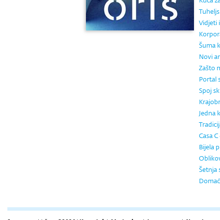
Kuća za
Tuheljs
Vidjeti 
Korpor
Šuma k
Novi a
Zašto m
Portal s
Spoj sk
Krajobr
Jedna k
Tradici
Casa C 
Bijela 
Obliko
Šetnja
Domaći 