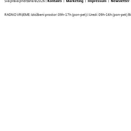
Sva prava pridržana ©2026 |
Kontakti
|
Marketing
|
Impressum
|
Newsletter
RADNO VRIJEME: Izložbeni prostor: 09h-17h (pon-pet) | Uredi: 09h-16h (pon-pet) Bi