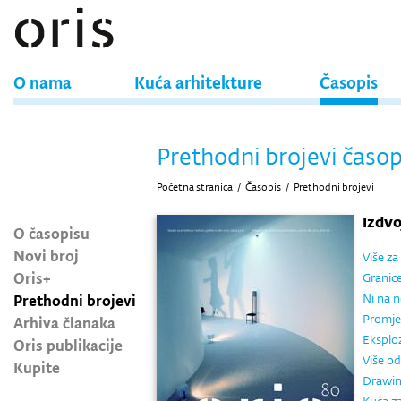
O nama
Kuća arhitekture
Časopis
Prethodni brojevi časop
Početna stranica
/
Časopis
/
Prethodni brojevi
Izdv
O časopisu
Novi broj
Više z
Oris+
Granic
Prethodni brojevi
Ni na n
Promje
Arhiva članaka
Eksplozi
Oris publikacije
Više od
Kupite
Drawin