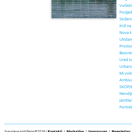
Vučed
Posljed
Složen
Križ na 
Nova k
Ukidanj
Prosto
Bezvrem
Ured k
Urbano
Mi vol
Ambiva
SKOPJE
Nevidlj
Jämtlan
Portret
Sva prava pridržana ©2026 |
Kontakti
|
Marketing
|
Impressum
|
Newsletter