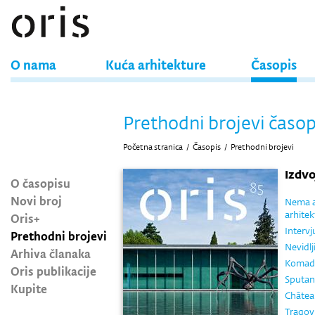
O nama
Kuća arhitekture
Časopis
Prethodni brojevi časop
Početna stranica
/
Časopis
/
Prethodni brojevi
Izdv
O časopisu
Novi broj
Nema au
arhitek
Oris+
Intervj
Prethodni brojevi
Nevidlj
Arhiva članaka
Komad l
Oris publikacije
Sputan 
Kupite
Châtea
Tragovi