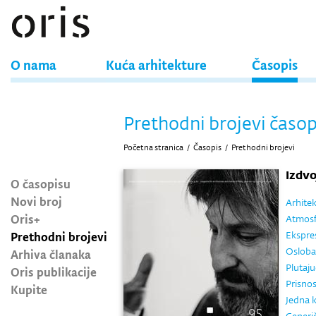
O nama
Kuća arhitekture
Časopis
Prethodni brojevi časop
Početna stranica
/
Časopis
/
Prethodni brojevi
Izdv
O časopisu
Novi broj
Arhitek
Oris+
Atmosf
Prethodni brojevi
Ekspres
Osloba
Arhiva članaka
Plutaju
Oris publikacije
Prisnos
Kupite
Jedna k