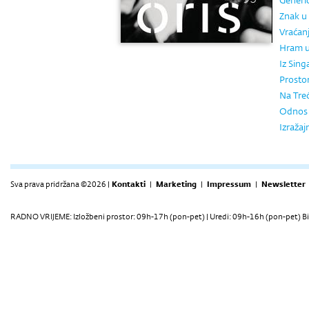
Generič
Znak u 
Vraćan
Hram u
Iz Sing
Prosto
Na Tre
Odnos p
Izražaj
Sva prava pridržana ©2026 |
Kontakti
|
Marketing
|
Impressum
|
Newsletter
RADNO VRIJEME: Izložbeni prostor: 09h-17h (pon-pet) | Uredi: 09h-16h (pon-pet) Bi