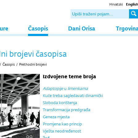
Hrvatski
Englis
ture
Časopis
Dani Orisa
Trgovin
ni brojevi časopisa
/
Časopis
/
Prethodni brojevi
Izdvojene teme broja
Adaptopije
u
limenkama
Kuće treba sagledavati dinamički
Sloboda korištenja
Transformacija predgrađa
Geneza mjesta
Promjena kao princip
Vješta neodređenost