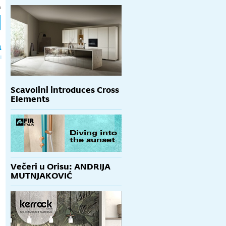
h
a
Scavolini introduces Cross
Elements
Večeri u Orisu: ANDRIJA
MUTNJAKOVIĆ