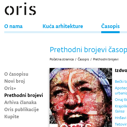
O nama
Kuća arhitekture
Časopis
Prethodni brojevi časop
Početna stranica
/
Časopis
/
Prethodni brojevi
Izdv
O časopisu
Novi broj
Bečki t
Oris+
Apoteo
urbani
Prethodni brojevi
Onaj tk
Arhiva članaka
Krajoli
Oris publikacije
fairea
Kupite
Hrđavi 
Tetovi