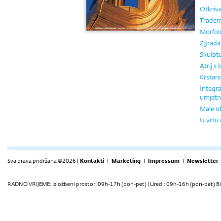
Otkriva
Tradem
Morfol
Zgrada 
Skulptu
Atrij s
Krstari
Integra
umjetn
Male ob
U vrtu
Sva prava pridržana ©2026 |
Kontakti
|
Marketing
|
Impressum
|
Newsletter
RADNO VRIJEME: Izložbeni prostor: 09h-17h (pon-pet) | Uredi: 09h-16h (pon-pet) Bi