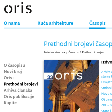
O nama
Kuća arhitekture
Časopis
Prethodni brojevi časop
Početna stranica
/
Časopis
/
Prethodni brojevi
Izdv
O časopisu
Novi broj
Arhitek
stanje 
Oris+
Umjet
Prethodni brojevi
Smioni
Arhiva članaka
Novo u
Oris publikacije
Oštrin
Kupite
ZKL - Z
Staro i