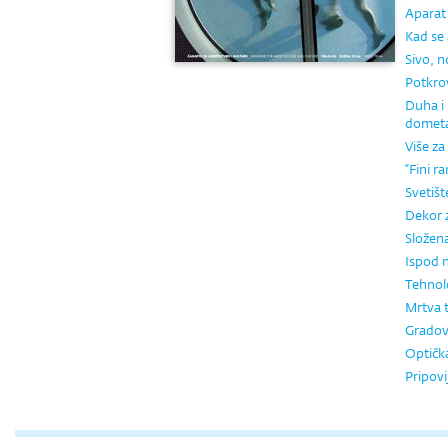
Aparat
Kad se 
Sivo, 
Potkrov
Duha i 
domet
Više z
“Fini ra
Svetišt
Dekor 
Složen
Ispod 
Tehnol
Mrtva 
Gradovi
Optička
Pripovi