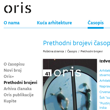
O nama
Kuća arhitekture
Časopis
Prethodni brojevi časop
Početna stranica
/
Časopis
/
Prethodni brojevi
Izdv
O časopisu
Novi broj
Arhitek
stvarn
Oris+
Arhite
Prethodni brojevi
Napravi
Arhiva članaka
Crvena
Oris publikacije
Šok "s
Kupite
“Pustin
Irska