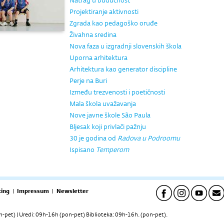
Natrag u budućnost
Projektiranje aktivnosti
Zgrada kao pedagoško oruđe
Živahna sredina
Nova faza u izgradnji slovenskih škola
Uporna arhitektura
Arhitektura kao generator discipline
Perje na Buri
Između trezvenosti i poetičnosti
Mala škola uvažavanja
Nove javne škole São Paula
Bljesak koji privlači pažnju
30 je godina od
Radova u Podroomu
Ispisano
Temperom
ing
|
Impressum
|
Newsletter
pet) | Uredi: 09h-16h (pon-pet) Biblioteka: 09h-16h. (pon-pet).