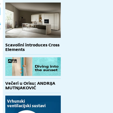
h
a
Scavolini introduces Cross
Elements
Večeri u Orisu: ANDRIJA
MUTNJAKOVIĆ