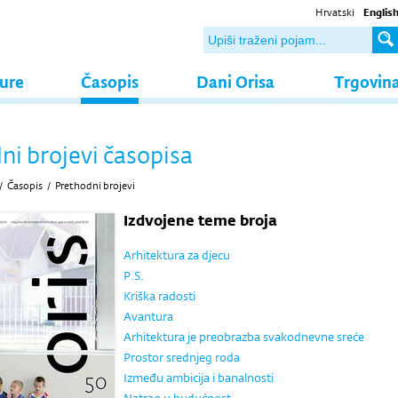
Hrvatski
Englis
ture
Časopis
Dani Orisa
Trgovin
ni brojevi časopisa
/
Časopis
/
Prethodni brojevi
Izdvojene teme broja
Arhitektura za djecu
P.S.
Kriška radosti
Avantura
Arhitektura je preobrazba svakodnevne sreće
Prostor srednjeg roda
Između ambicija i banalnosti