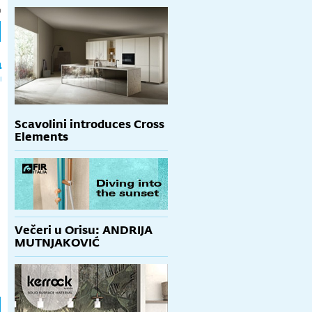
h
a
Scavolini introduces Cross
Elements
Večeri u Orisu: ANDRIJA
MUTNJAKOVIĆ