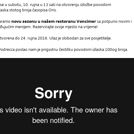
 se u subotu, 10. rujna u 13 sati na otvorenju izložbe povodom
zlaska stotog broja časopisa Oris.
varamo
novu sezonu u našem restoranu Voncimer
sa potpuno novim i
ujućim menijem. Rezervirajte svoje mjesto na vrijeme!
 otvorena do 24. rujna 2016. Ulaz je slobodan za sve posjetitelje.
 Podrecca poslao nam je prigodnu čestitku povodom izlaska 100og broja.