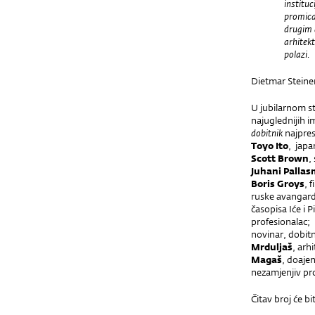
instituc
promica
drugim 
arhitekt
p
Dietmar Steine
U jubilarnom s
najuglednijih i
dobitnik
najpres
Toyo Ito
, japa
Scott Brown
,
Juhani Palla
Boris Groys
, 
ruske avangar
časopisa Iće i P
profesionalac;
novinar, dobitn
Mrduljaš
, arh
Magaš
, doaje
nezamjenjiv pro
Čitav broj će bi