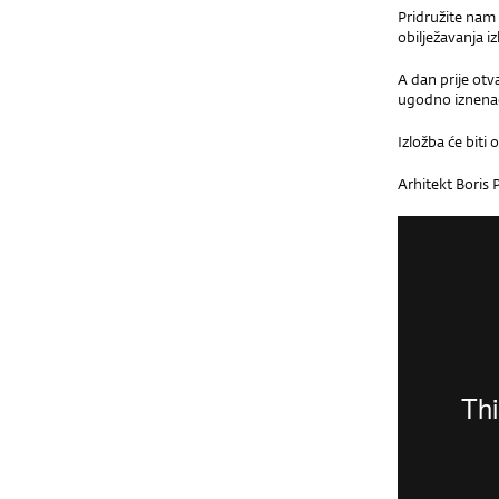
Pridružite nam
obilježavanja i
A dan prije ot
ugodno iznenađ
Izložba će biti
Arhitekt Boris