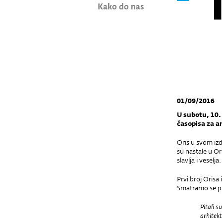
Kako do nas
01/09/2016
U subotu, 10. 
časopisa za ar
Oris u svom izd
su nastale u Or
slavlja i veselja.
Prvi broj Orisa
Smatramo se p
Pitali s
arhitek