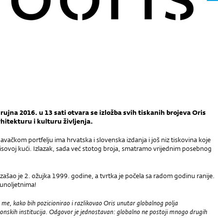
rujna 2016. u 13 sati otvara se izložba svih tiskanih brojeva Oris
hitekturu i kulturu življenja.
avačkom portfelju ima hrvatska i slovenska izdanja i još niz tiskovina koje
isovoj kući. Izlazak, sada već stotog broja, smatramo vrijednim posebnog
 izašao je 2. ožujka 1999. godine, a tvrtka je počela sa radom godinu ranije.
unoljetnima!
u me, kako bih pozicionirao i razlikovao Oris unutar globalnog polja
tonskih institucija. Odgovor je jednostavan: globalno ne postoji mnogo drugih