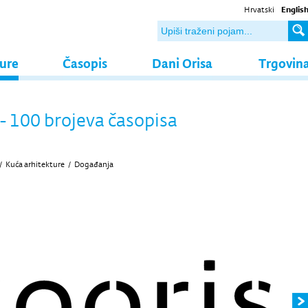
Hrvatski
Englis
ture
Časopis
Dani Orisa
Trgovin
- 100 brojeva časopisa
/
Kuća arhitekture
/
Događanja