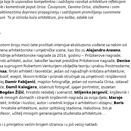
ija koje bi usporedivo kompetentno i sadržajno razvitak arhitekture refleksijom
le i komentirale poput Orisa. Časopisom, Danima Orisa, izložbama i svim
aktivnostima doprinosi propagiranju i sadržajnom promišljanju suvremene
ure. To je istinska kuća arhitekture, pra-koliba, odakle sve
olazi.
r
totom broju moći ćete pročitati intervjue ekskluzivno vođene sa nekim od
mena arhitektonske i umjetničke scene, kao što su
Alejandro
Aravena
,
tižnije arhitektonske nagrade za 2016. godinu – Pritzkerove nagrade;
nski arhitekt, autor, također laureat prestižne Pritzkerove nagrade;
Denise
 sa suprugom Robertom Venturijem obilježila teoriju i praksu Postmoderne;
smaa
, finski arhitekt i teoretičar, jedan od najvažnijih kritičara arhitekture;
filozof, esejist, likovni kritičar i priznati stručnjak za umjetnost i književnost
de
; Damir Fabijanić
, majstor fotografije, jedan od osnivača Orisa, izdavač
iće;
Damil Kalogjera
, istaknuti fotograf, sjajan portretist, izuzetan
Bogdan Žižić
, hrvatski redatelj i scenarist;
Miljenko Jergović
, književnik i
ik mnogih domaćih i stranih književnih nagrada za svoja djela,
Maroje
itekt, kritičar i kustos; autor i urednik knjiga o arhitekturi i dizajnu;
Boris
n hrvatske arhitekture, autor splitskog stadiona, Haludova, bio je
fesor, učitelj mnogim generacijama studenata arhitekture....
ti i s primjetno većim brojem stranica i u još većoj nakladi.