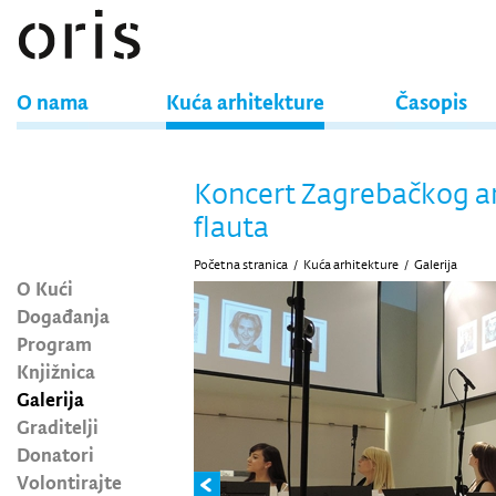
O nama
Kuća arhitekture
Časopis
Koncert Zagrebačkog 
flauta
Početna stranica
/
Kuća arhitekture
/
Galerija
O Kući
Događanja
Program
Knjižnica
Galerija
Graditelji
Donatori
Volontirajte