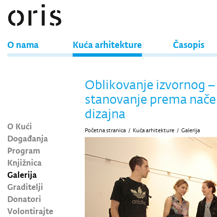
O nama
Kuća arhitekture
Časopis
Oblikovanje izvornog –
stanovanje prema nače
dizajna
O Kući
Početna stranica
/
Kuća arhitekture
/
Galerija
Događanja
Program
Knjižnica
Galerija
Graditelji
Donatori
Volontirajte