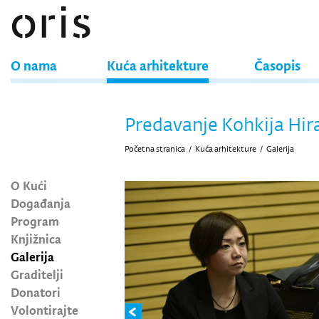
O nama
Kuća arhitekture
Časopis
Predavanje Kohkija Hi
Početna stranica
/
Kuća arhitekture
/
Galerija
O Kući
Događanja
Program
Knjižnica
Galerija
Graditelji
Donatori
Volontirajte