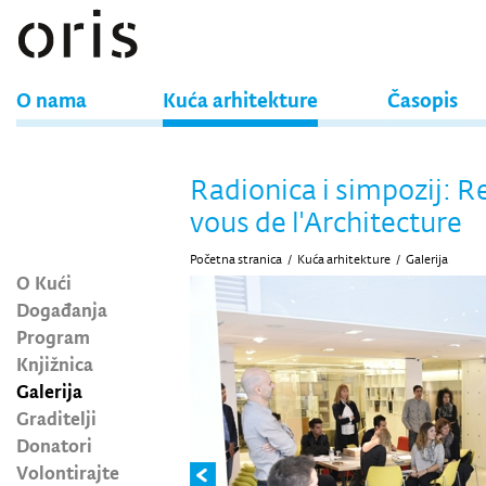
O nama
Kuća arhitekture
Časopis
Radionica i simpozij: R
vous de l'Architecture
Početna stranica
/
Kuća arhitekture
/
Galerija
O Kući
Događanja
Program
Knjižnica
Galerija
Graditelji
Donatori
Volontirajte