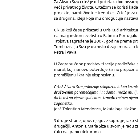
Za Álvara Sizu crtež je od početaka bio nezam
već i privatnog života. Crtežom se koristi kada r
projekte, pamti životne trenutke. Crtež je za 
sa drugima, ideja koja mu omogućuje nastava
Ciklus koji će se prikazati u Oris Kući arhitekt
na marijanskom svetištu u Fatimi u Portugal
Trojstva sagrađena je 2007. godine prema pr
Tombazisa, a Siza je osmislio dizajn murala u 
Petra i Pavla.
U Zagrebu će se predstaviti serija predložaka
mural, koji nanovo potvrđuje Sizinu prepozna
promišljenu i krajnje ekspresivnu.
Crtež Álvara Size prikazuje religioznost kao kazal
društvenim poremećajima i nadama, može mu (i na
da bi ostao vjeran ljudskom, između redova njegov
zagonetku.
José Tolentino Mendonça, iz kataloga izložbe
S druge strane, opus njegove supruge, iako st
drugačiji. Antónia Maria Siza u svom je radu z
čak i na granici dekoruma.