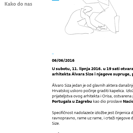
Kako do nas
_
06/06/2016
U subotu, 11. lipnja 2016. u 19 sati otvar
arhitekta Álvara Size i njegove supruge,
Álvaro Siza jedan je od glavnih aktera današn
Hrvatskoj uskoro počinje graditi kapelica. Izl
prijateljstva ovog arhitekta i Orisa, ostvaren
Portugala u Zagrebu
kao dio proslave
Naci
Specifičnost nadolazeće izložbe jest činjenica 
ravnopravno, rame uz rame, i crteži njegove
Size.