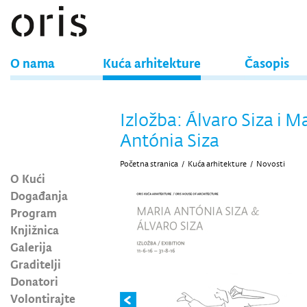
O nama
Kuća arhitekture
Časopis
Izložba: Álvaro Siza i M
Antónia Siza
Početna stranica
/
Kuća arhitekture
/
Novosti
O Kući
Događanja
Program
Knjižnica
Galerija
Graditelji
Donatori
Volontirajte