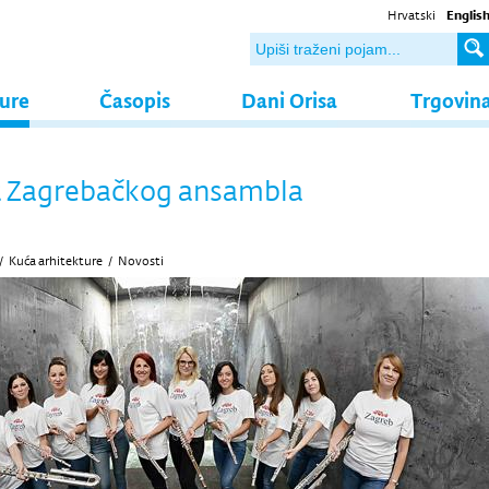
Hrvatski
Englis
ture
Časopis
Dani Orisa
Trgovin
t Zagrebačkog ansambla
/
Kuća arhitekture
/
Novosti