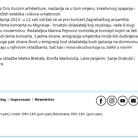
 Oris Kućom arhitekture, nastavlja se u tom smjeru; kreativnog spajanja i
čitih estetika i vidova umjetnosti.
 lipnja 2015. u 12 sati održati će se prvi koncert Zagrebačkog ansambla
Tema koncerta su Migracije - hrvatski skladatelji koji studiraju, rade ili dugi
 u inozemstvu. Redateljica Marina Pejnović osmislila je koncept kojim se želi
ti tema koncerta. S jedne strane, emigracija umjetnika može biti doživljena
uge pak strane život u emigraciji kod skladatelja budi sjećanja na domovinu
aju u njihovim skladbama, baš kao i nova iskustva koja su stekli u novim
 skladbe Matka Brekala, Đorđa Markovića, Lane Janjanin, Sanje Drakulić i
re.
ing
|
Impressum
|
Newsletter
pet) | Uredi: 09h-16h (pon-pet) Biblioteka: 09h-16h. (pon-pet).