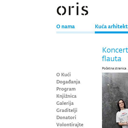
O nama
Kuća arhitek
Koncer
flauta
Početna stranica
O Kući
Događanja
Program
Knjižnica
Galerija
Graditelji
Donatori
Volontirajte