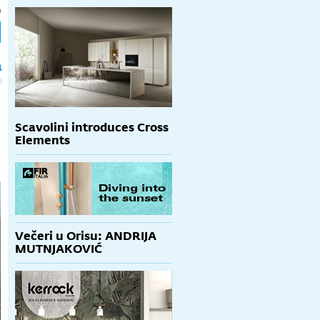
h
a
Scavolini introduces Cross
Elements
Večeri u Orisu: ANDRIJA
MUTNJAKOVIĆ