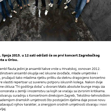
. lipnja 2015. u 12 sati održati će se prvi koncert Zagrebačkog
ta u Orisu.
mbl flauta jedini je ansambl takve vrste u Hrvatskoj, osnovan 2012.
dinstveni ansambl okuplja već iskusne izvođače, mlade umjetnike i
, pružajući tako mladima rijetku priliku da steknu dragocjeno koncertno
ire vlastiti repertoar uz suverenu potporu iskusnih kolega. Nakon dvije
e ciklusa "Tri godišnja doba" u dvorani Matis absolute lounge imaju iza
 koncerata u zemlji i inozemstvu sa kojih se vraćaju sa izvrsnim kritikama.
ostvaruju suradnju s Koncertnom direkcijom Zagreb, Tekstilno-tehnološkim
kademijom dramskih umjetnosti što postojećim djelima daje posve novu
ašavajući njihov karakter, a sinergijom srodnih umjetnosti stvaraju i novi
ljaj.