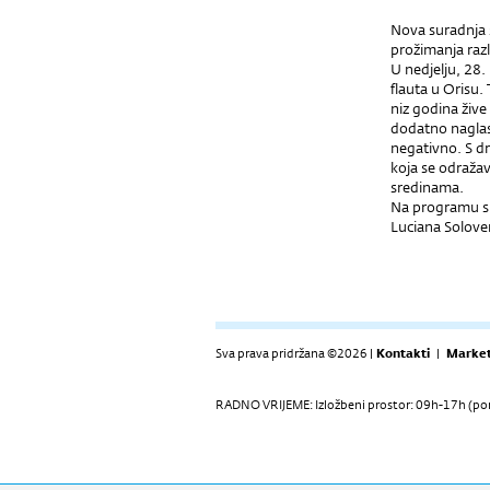
Nova suradnja s
prožimanja razli
U nedjelju, 28.
flauta u Orisu. 
niz godina žive
dodatno naglasi
negativno. S dr
koja se odražav
sredinama.
Na programu su
Luciana Solove
Sva prava pridržana ©2026 |
Kontakti
|
Market
RADNO VRIJEME: Izložbeni prostor: 09h-17h (pon-