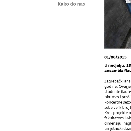
Kako do nas
01/06/2015
U nedjelju, 28
ansambla flau
Zagrebački ansa
godine. Ovaj je
studente flaute
iskustvo i proš
koncertne sezon
sebe velik broj
Kroz projekte 
fakultetom i A
dimenziju, nagl
umjetnički doživ