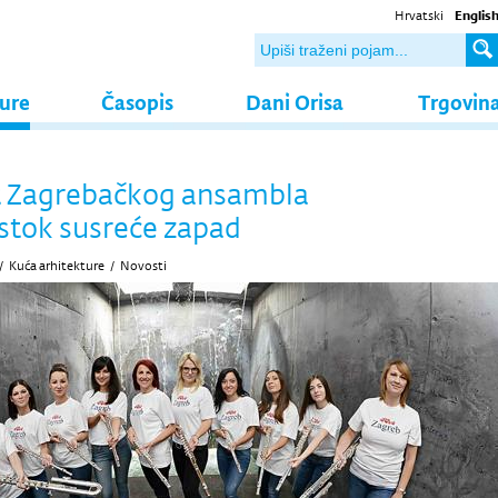
Hrvatski
Englis
ture
Časopis
Dani Orisa
Trgovin
t Zagrebačkog ansambla
 Istok susreće zapad
/
Kuća arhitekture
/
Novosti