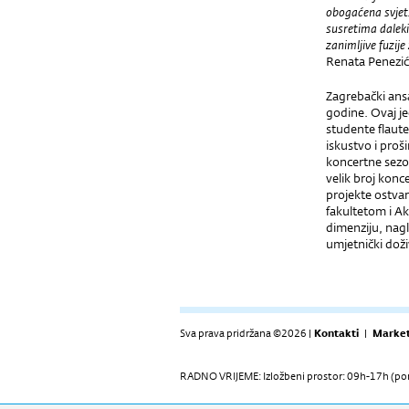
obogaćena svjets
susretima dalekih
zanimljive fuzij
Renata Penezić
Zagrebački ansa
godine. Ovaj je
studente flaute
iskustvo i proš
koncertne sezo
velik broj konc
projekte ostva
fakultetom i A
dimenziju, nagl
umjetnički doživ
Sva prava pridržana ©2026 |
Kontakti
|
Market
RADNO VRIJEME: Izložbeni prostor: 09h-17h (pon-