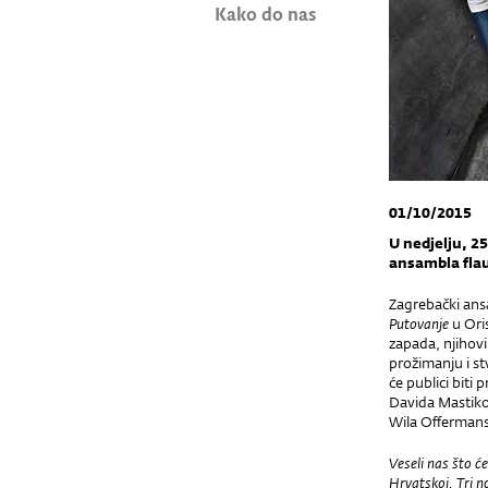
Kako do nas
01/10/2015
U nedjelju, 25
ansambla flau
Zagrebački ansa
Putovanje
u Oris
zapada, njihovi
prožimanju i s
će publici biti
Davida Mastikose
Wila Offermansa
Veseli nas što će
Hrvatskoj. Tri n