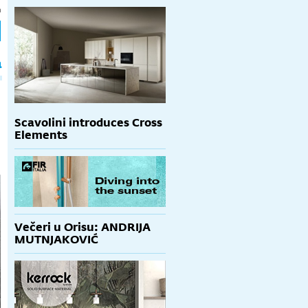
h
a
Scavolini introduces Cross
Elements
Večeri u Orisu: ANDRIJA
MUTNJAKOVIĆ