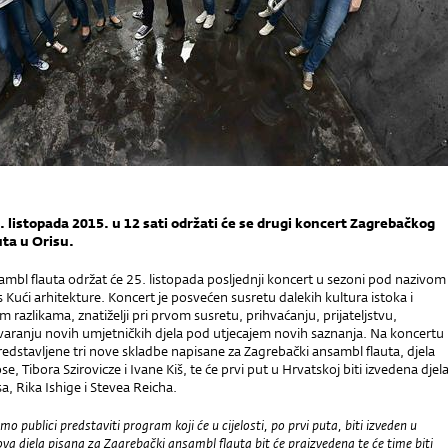
. listopada 2015. u 12 sati održati će se drugi koncert Zagrebačkog
ta u Orisu.
mbl flauta održat će 25. listopada posljednji koncert u sezoni pod nazivom
 Kući arhitekture. Koncert je posvećen susretu dalekih kultura istoka i
m razlikama, znatiželji pri prvom susretu, prihvaćanju, prijateljstvu,
tvaranju novih umjetničkih djela pod utjecajem novih saznanja. Na koncertu
 predstavljene tri nove skladbe napisane za Zagrebački ansambl flauta, djela
, Tibora Szirovicze i Ivane Kiš, te će prvi put u Hrvatskoj biti izvedena djel
, Rika Ishige i Stevea Reicha.
mo publici predstaviti program koji će u cijelosti, po prvi puta, biti izveden u
ova djela pisana za Zagrebački ansambl flauta bit će praizvedena te će time biti