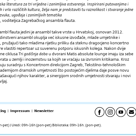
ka literatura za tri vrijedna i zanimljiva ostvarenja. Inspirirani putovanjima i
 i vrlo različitih kultura, želja nam je predstaviti tu raznolikost i stvaranje jedne
e zvuka, ugođaja i zanimljivih tematika
, voditeljica Zagrebačkog ansambla flauta.
mbl flauta jedini je ansambl takve vrste u Hrvatskoj, osnovan 2012.
dinstveni ansambl okuplja već iskusne izvođače, mlade umjetnike i
, pružajući tako mladima rijetku priliku da steknu dragocjeno koncertno
ire vlastiti repertoar uz suverenu potporu iskusnih kolega. Nakon dvije
ne ciklusa
Tri godišnja doba
u dvorani Matis absolute lounge imaju iza sebe
erata u zemlji i inozemstvu sa kojih se vraćaju sa izvrsnim kritikama. Kroz
ruju suradnju s Koncertnom direkcijom Zagreb, Tekstilno-tehnološkim
kademijom dramskih umjetnosti što postojećim djelima daje posve novu
ašavajući njihov karakter, a sinergijom srodnih umjetnosti stvaraju i novi
ljaj.
ing
|
Impressum
|
Newsletter
pet) | Uredi: 09h-16h (pon-pet) Biblioteka: 09h-16h. (pon-pet).