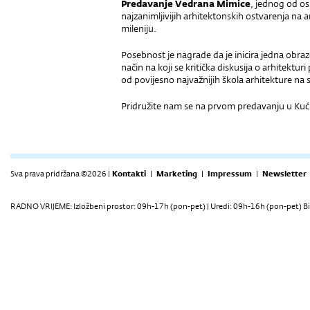
Predavanje Vedrana Mimice
, jednog od os
najzanimljivijih arhitektonskih ostvarenja n
mileniju.
Posebnost je nagrade da je inicira jedna obraz
način na koji se kritička diskusija o arhitekt
od povijesno najvažnijih škola arhitekture na s
Pridružite nam se na prvom predavanju u Kući
Sva prava pridržana ©2026 |
Kontakti
|
Marketing
|
Impressum
|
Newsletter
RADNO VRIJEME: Izložbeni prostor: 09h-17h (pon-pet) | Uredi: 09h-16h (pon-pet) Bi