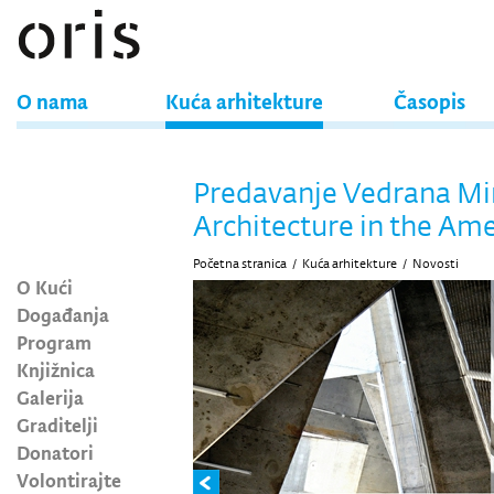
O nama
Kuća arhitekture
Časopis
Predavanje Vedrana Mi
Architecture in the Ame
Početna stranica
/
Kuća arhitekture
/
Novosti
O Kući
Događanja
Program
Knjižnica
Galerija
Graditelji
Donatori
Volontirajte