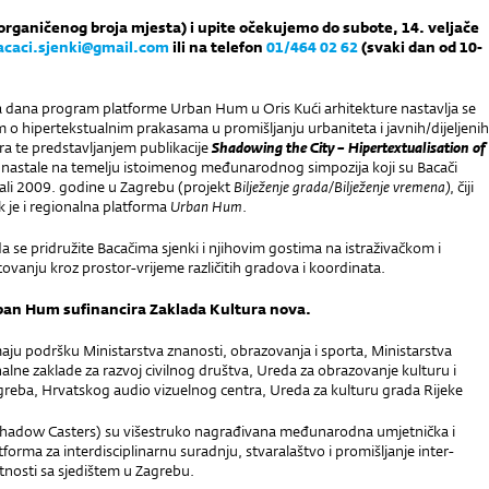
 organičenog broja mjesta) i upite očekujemo do subote, 14. veljače
acaci.sjenki@gmail.com
ili na telefon
01/464 02 62
(svaki dan od 10-
ga dana program platforme Urban Hum u Oris Kući arhitekture nastavlja se
 o hipertekstualnim prakasama u promišljanju urbaniteta i javnih/dijeljenih
a te predstavljanjem publikacije
Shadowing the City – Hipertextualisation of
nastale na temelju istoimenog međunarodnog simpozija koji su Bacači
rali 2009. godine u Zagrebu (projekt
Bilježenje grada/Bilježenje vremena)
, čiji
k je i regionalna platforma
Urban Hum
.
 se pridružite Bacačima sjenki i njihovim gostima na istraživačkom i
vanju kroz prostor-vrijeme različitih gradova i koordinata.
ban Hum sufinancira Zaklada Kultura nova.
maju podršku Ministarstva znanosti, obrazovanja i sporta, Ministarstva
alne zaklade za razvoj civilnog društva, Ureda za obrazovanje kulturu i
greba, Hrvatskog audio vizuelnog centra, Ureda za kulturu grada Rijeke
(Shadow Casters) su višestruko nagrađivana međunarodna umjetnička i
forma za interdisciplinarnu suradnju, stvaralaštvo i promišljanje inter-
tnosti sa sjedištem u Zagrebu.