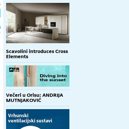
h
a
Scavolini introduces Cross
Elements
Večeri u Orisu: ANDRIJA
MUTNJAKOVIĆ