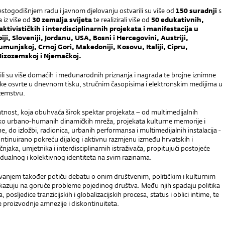
stogodišnjem radu i javnom djelovanju ostvarili su više od
150 suradnji
s
 iz više od
30 zemalja svijeta
te realizirali više od
50 edukativnih,
ktivističkih i interdisciplinarnih projekata i manifestacija u
iji, Sloveniji, Jordanu, USA, Bosni i Hercegovini, Austriji,
munjskoj, Crnoj Gori, Makedoniji, Kosovu, Italiji, Cipru,
Nizozemskoj i Njemačkoj.
ili su više domaćih i međunarodnih priznanja i nagrada te brojne iznimne
tičke osvrte u dnevnom tisku, stručnim časopisima i elektronskim medijima u
ozemstvu.
atnost, koja obuhvaća širok spektar projekata – od multimedijalnih
ko urbano-humanih dinamičkih mreža, projekata kulturne memorije i
e, do izložbi, radionica, urbanih performansa i multimedijalnih instalacija -
ntinuirano pokreću dijalog i aktivnu razmjenu između hrvatskih i
njaka, umjetnika i interdisciplinarnih istraživača, propitujući postojeće
dualnog i kolektivnog identiteta na svim razinama.
ovanjem također potiču debatu o onim društvenim, političkim i kulturnim
azuju na goruće probleme pojedinog društva. Među njih spadaju politika
 posljedice tranzicijskih i globalizacijskih procesa, status i oblici intime, te
e proizvodnje amnezije i diskontinuiteta.