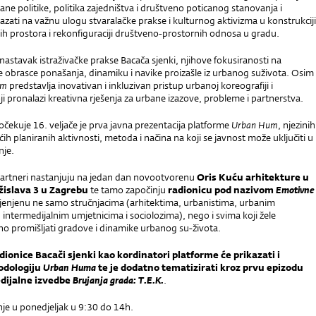
e politike, politika zajedništva i društveno poticanog stanovanja i
kazati na važnu ulogu stvaralačke prakse i kulturnog aktivizma u konstrukciji
ih prostora i rekonfiguraciji društveno-prostornih odnosa u gradu.
 nastavak istraživačke prakse Bacača sjenki, njihove fokusiranosti na
e obrasce ponašanja, dinamiku i navike proizašle iz urbanog suživota. Osim
um
predstavlja inovativan i inkluzivan pristup urbanoj koreografiji i
ji pronalazi kreativna rješenja za urbane izazove, probleme i partnerstva.
 očekuje 16. veljače je prva javna prezentacija platforme
Urban Hum
, njezinih
ćih planiranih aktivnosti, metoda i načina na koji se javnost može uključiti u
nje.
 partneri nastanjuju na jedan dan novootvorenu
Oris Kuću arhitekture u
ržislava 3 u Zagrebu
te tamo započinju
radionicu pod nazivom
Emotivne
jenjenu ne samo stručnjacima (arhitektima, urbanistima, urbanim
intermedijalnim umjetnicima i sociolozima), nego i svima koji žele
rno promišljati gradove i dinamike urbanog su-života.
dionice Bacači sjenki kao kordinatori platforme će prikazati i
odologiju
Urban Huma
te je dodatno tematizirati kroz prvu epizodu
dijalne izvedbe
Brujanja grada: T.E.K.
.
nje u ponedjeljak u 9:30 do 14h.