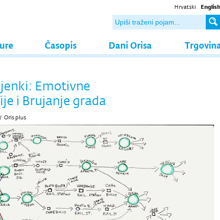
Hrvatski
Englis
ture
Časopis
Dani Orisa
Trgovin
sjenki: Emotivne
je i Brujanje grada
/
Oris plus