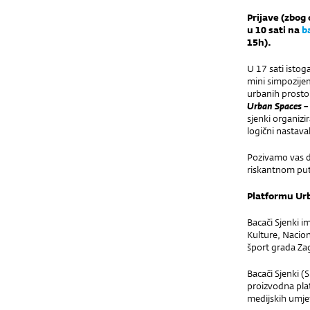
Prijave (zbog
u 10 sati na
b
15h).
U 17 sati isto
mini simpozijem
urbanih prostor
Urban Spaces –
sjenki organizi
logični nastava
Pozivamo vas da
riskantnom puto
Platformu Ur
Bacači Sjenki i
Kulture, Nacion
šport grada Za
Bacači Sjenki 
proizvodna plat
medijskih umje