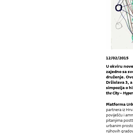
12/02/2015
U okviru nov
zajedno sa sv
druženje. Ovo
Držislava 3, 
simpozija o h
the City – Hype
Platforma
Ur
partnera iz Hrv
poviješću i amn
pitanjima posttr
urbanim prosto
njihovih gradov