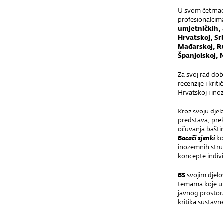
U svom četrnae
profesionalcima
umjetničkih, a
Hrvatskoj, Srb
Mađarskoj, Ru
Španjolskoj, 
Za svoj rad dob
recenzije i kri
Hrvatskoj i in
Kroz svoju djel
predstava, pre
očuvanja baštin
Bacači sjenki
ko
inozemnih struč
koncepte indivi
BS
svojim djel
temama koje uk
javnog prostora,
kritika sustavn