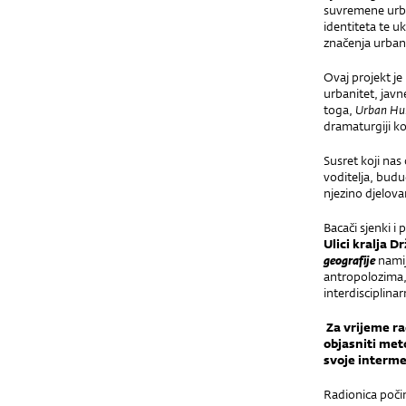
suvremene urban
identiteta te u
značenja urban
Ovaj projekt je
urbanitet, javn
toga,
Urban H
dramaturgiji ko
Susret koji nas
voditelja, budu
njezino djelova
Bacači sjenki i
Ulici kralja D
geografije
nami
antropolozima, 
interdisciplina
Za vrijeme ra
objasniti met
svoje interme
Radionica poči