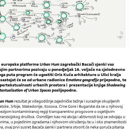
e europske platforme
Urban Hum
zagrebački Bacači sjenki vas
ojim partnerima pozivaju u ponedjeljak 16. veljače na cjelodnevno
ga puta program će ugostiti Oris Kuća arhitekture u Ulici kralja
a sastojat će se od urbane radionice
Emotivne geografije
prijepodne, te
ipertekstualnosti urbanih prostora i prezentacije knjige
Shadowing
rtextualisation of Urban Spaces
poslijepodne.
ban Hum
rezultat je višegodišnje zajedničke težnje i suradnje okupljenih
atske, Srbije, Makedonije, Kosova, Crne Gore i Bugarske da se u njihovoj
ezijom kontaminiranoj regiji transparentno progovore o osjetljivim
anzicijskog društva. Osmišljen kao niz akcija i aktivnosti koji se odvijaju u
rima, u pojedinim zgradama i njihovom okruženju te u i oko znamenitosti
a, ovaj prvi susret Bacača sjenki i partnera otvorit će neka goruća pitanja