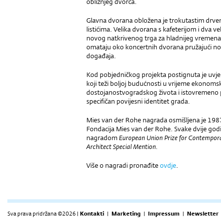
obližnjeg dvorca.
Glavna dvorana obložena je trokutastim drve
listićima. Velika dvorana s kafeterijom i dva 
novog natkrivenog trga za hladnijeg vremena,
omataju oko koncertnih dvorana pružajući no
događaja.
Kod pobjedničkog projekta postignuta je uvjerl
koji teži boljoj budućnosti u vrijeme ekonomsk
dostojanostvogradskog života i istovremeno
specifičan povijesni identitet grada.
Mies van der Rohe nagrada osmišljena je 1987
Fondacija Mies van der Rohe. Svake dvije god
nagradom
European Union Prize for Contempora
Architect Special Mention.
Više o nagradi pronađite
ovdje
.
Sva prava pridržana ©2026 |
Kontakti
|
Marketing
|
Impressum
|
Newsletter