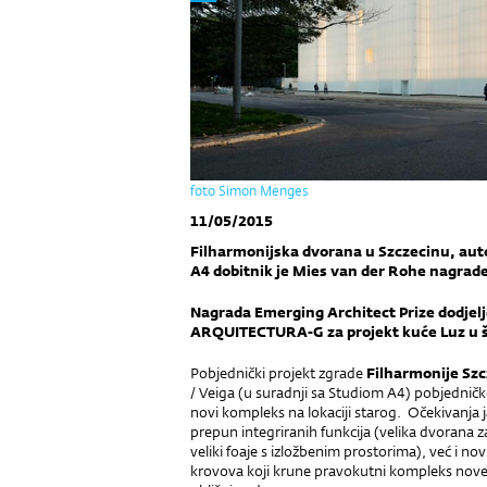
foto Simon Menges
11/05/2015
Filharmonijska dvorana u Szczecinu, aut
A4 dobitnik je Mies van der Rohe nagrade
Nagrada Emerging Architect Prize dodjel
ARQUITECTURA-G za projekt kuće Luz u š
Pobjednički projekt zgrade
Filharmonije Szc
/ Veiga (u suradnji sa Studiom A4) pobjednič
novi kompleks na lokaciji starog. Očekivanja j
prepun integriranih funkcija (velika dvorana 
veliki foaje s izložbenim prostorima), već i no
krovova koji krune pravokutni kompleks nove 