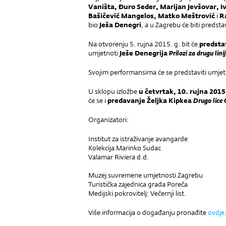
Vaništa, Đuro Seder, Marijan Jevšovar, Iv
Bašičević Mangelos, Matko Meštrović
i
R
bio
Ješa Denegri
, a u Zagrebu će biti predst
Na otvorenju 5. rujna 2015. g. bit će
predsta
umjetnoti
Ješe Denegrija
Prilozi za drugu lini
Svojim performansima će se predstaviti umjet
U sklopu izložbe
u četvrtak, 10. rujna 2015
će se i
predavanje Željka Kipkea
Drugo lice
Organizatori:
Institut za istraživanje avangarde
Kolekcija Marinko Sudac
Valamar Riviera d.d.
Muzej suvremene umjetnosti Zagrebu
Turistička zajednica grada Poreča
Medijski pokrovitelj: Večernji list.
Više informacija o događanju pronađite
ovdje