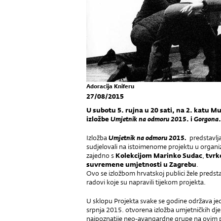
Adoracija Kniferu
27/08/2015
U subotu 5. rujna u 20 sati, na 2. katu 
izložbe
Umjetnik na odmoru 2015
. i
Gorgona
.
Izložba
Umjetnik na odmoru 2015.
predstavlja
sudjelovali na istoimenome projektu u organiza
zajedno s
Kolekcijom Marinko Sudac
,
tvrk
suvremene umjetnosti u Zagrebu
.
Ovo se izložbom hrvatskoj publici žele predstav
radovi koje su napravili tijekom projekta.
U sklopu Projekta svake se godine održava je
srpnja 2015. otvorena izložba umjetničkih dj
najpoznatije neo-avangardne grupe na ovim pr