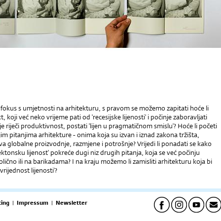
 fokus s umjetnosti na arhitekturu, s pravom se možemo zapitati hoće li
t, koji već neko vrijeme pati od 'recesijske lijenosti' i počinje zaboravljati
e riječi produktivnost, postati 'lijen u pragmatičnom smislu'? Hoće li početi
ijim pitanjima arhitekture - onima koja su izvan i iznad zakona tržišta,
 globalne proizvodnje, razmjene i potrošnje? Vrijedi li ponadati se kako
ektonsku lijenost' pokreće dugi niz drugih pitanja, koja se već počinju
olično ili na barikadama? I na kraju možemo li zamisliti arhitekturu koja bi
 vrijednost lijenosti'?
ing
|
Impressum
|
Newsletter