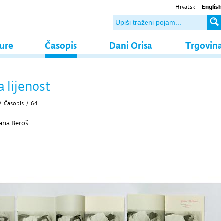
Hrvatski
Englis
ture
Časopis
Dani Orisa
Trgovin
 lijenost
/
Časopis
/
64
ana Beroš