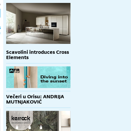
h
a
Scavolini introduces Cross
Elements
Večeri u Orisu: ANDRIJA
MUTNJAKOVIĆ