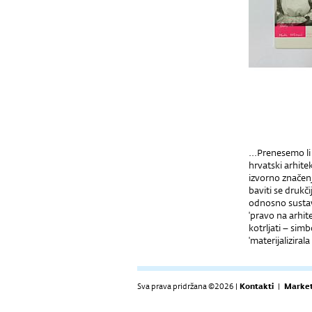
...Prenesemo li
hrvatski arhitek
izvorno značenj
baviti se drukč
odnosno sustava
'pravo na arhit
kotrljati – simb
'materijalizirala
Sva prava pridržana ©2026 |
Kontakti
|
Market