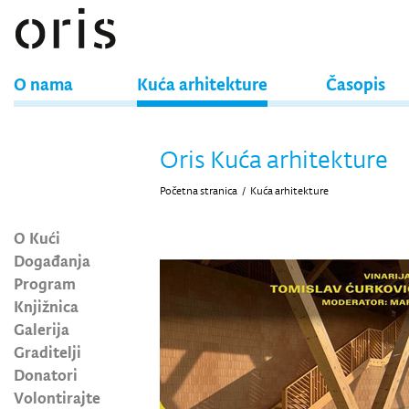
O nama
Kuća arhitekture
Časopis
Oris Kuća arhitekture
Početna stranica
/
Kuća arhitekture
O Kući
Događanja
Program
Knjižnica
Galerija
Graditelji
Donatori
Volontirajte