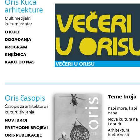
Oris Kuća
arhitekture
Multimedijalni
kulturni centar
O KUĆI
DOGAĐANJA
PROGRAM
KNJIŽNICA
KAKO DO NAS
VEČERI U ORISU
Oris časopis
Teme broja
Časopis za arhitekturu i
Kapi mora, kapi
kulturu življenja
neba
Nova kultura na
NOVI BROJ
Lopudu
PRETHODNI BROJEVI
Arhitektura
budućnosti
ORIS PUBLIKACIJE