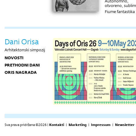
Autonomno,
otvoreno, subli
Fiume fantastika
Rustikalna finesa
Stvaranje
prostornih
doživljaja
Pred pustinjskim
Dani Orisa
prostranstvom
Arhitektonski simpozij
NOVOSTI
PRETHODNI DANI
ORIS NAGRADA
Sva prava pridržana ©2026 |
Kontakti
|
Marketing
|
Impressum
|
Newsletter