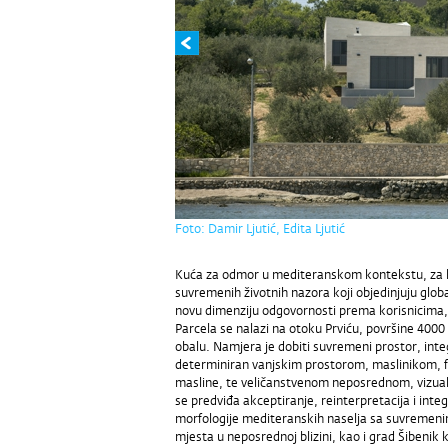
Foto: Damir Ljutić, Edita Ljutić
Kuća za odmor u mediteranskom kontekstu, za kor
suvremenih životnih nazora koji objedinjuju globa
novu dimenziju odgovornosti prema korisnicima, al
Parcela se nalazi na otoku Prviću, površine 4000
obalu. Namjera je dobiti suvremeni prostor, integ
determiniran vanjskim prostorom, maslinikom, f
masline, te veličanstvenom neposrednom, vizua
se predviđa akceptiranje, reinterpretacija i integ
morfologije mediteranskih naselja sa suvremeni
mjesta u neposrednoj blizini, kao i grad Šibenik ko