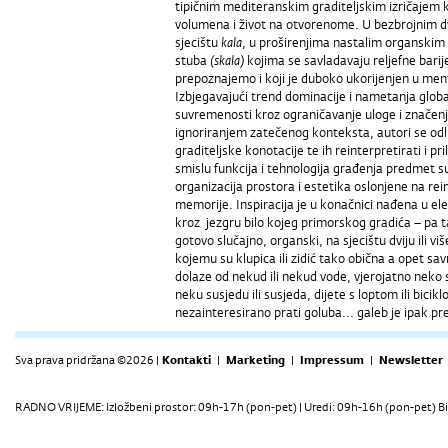
tipičnim mediteranskim graditeljskim izričajem k
volumena i život na otvorenome. U bezbrojnim d
sjecištu
kala
, u proširenjima nastalim organskim
stuba
(skala)
kojima se savladavaju reljefne barij
prepoznajemo i koji je duboko ukorijenjen u me
Izbjegavajući trend dominacije i nametanja globa
suvremenosti kroz ograničavanje uloge i značenja 
ignoriranjem zatečenog konteksta, autori se odlu
graditeljske konotacije te ih reinterpretirati i 
smislu funkcija i tehnologija građenja predmet 
organizacija prostora i estetika oslonjene na re
memorije. Inspiracija je u konačnici nađena u el
kroz jezgru bilo kojeg primorskog gradića – pa ta
gotovo slučajno, organski, na sjecištu dviju ili vi
kojemu su klupica ili zidić tako obična a opet sa
dolaze od nekud ili nekud vode, vjerojatno neko 
neku susjedu ili susjeda, dijete s loptom ili bicik
nezainteresirano prati goluba... galeb je ipak pr
Sva prava pridržana ©2026 |
Kontakti
|
Marketing
|
Impressum
|
Newsletter
RADNO VRIJEME: Izložbeni prostor: 09h-17h (pon-pet) | Uredi: 09h-16h (pon-pet) Bi