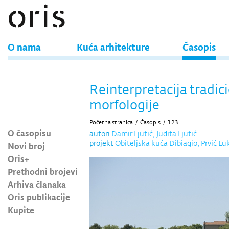
O nama
Kuća arhitekture
Časopis
Reinterpretacija tradic
morfologije
Početna stranica
/
Časopis
/
123
O časopisu
autori
Damir Ljutić, Judita Ljutić
projekt
Obiteljska kuća Dibiagio, Prvić Luk
Novi broj
Oris+
Prethodni brojevi
Arhiva članaka
Oris publikacije
Kupite