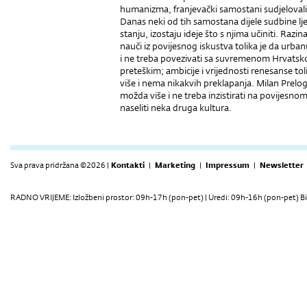
humanizma, franjevački samostani sudjelovali 
Danas neki od tih samostana dijele sudbine l
stanju, izostaju ideje što s njima učiniti. Razi
nauči iz povijesnog iskustva tolika je da ur
i ne treba povezivati sa suvremenom Hrvatsko
preteškim; ambicije i vrijednosti renesanse t
više i nema nikakvih preklapanja. Milan Prelo
možda više i ne treba inzistirati na povijesn
naseliti neka druga kultura.
Sva prava pridržana ©2026 |
Kontakti
|
Marketing
|
Impressum
|
Newsletter
RADNO VRIJEME: Izložbeni prostor: 09h-17h (pon-pet) | Uredi: 09h-16h (pon-pet) Bi