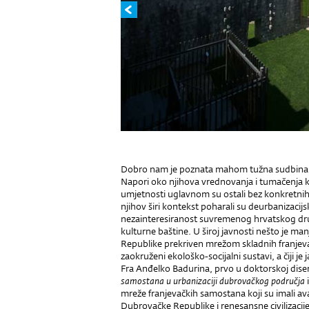
Dobro nam je poznata mahom tužna sudbina d
Napori oko njihova vrednovanja i tumačenja ko
umjetnosti uglavnom su ostali bez konkretnih re
njihov širi kontekst poharali su deurbanizacijs
nezainteresiranost suvremenog hrvatskog dru
kulturne baštine. U široj javnosti nešto je ma
Republike prekriven mrežom skladnih franjeva
zaokruženi ekološko-socijalni sustavi, a čiji j
Fra Anđelko Badurina, prvo u doktorskoj diserta
samostana u urbanizaciji dubrovačkog područja
mreže franjevačkih samostana koji su imali av
Dubrovačke Republike i renesansne civilizacije.