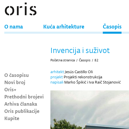
O nama
Kuća arhitekture
Časopis
Invencija i suživot
Početna stranica
/
Časopis
/
82
arhitekt
Jesús Castillo Oli
O časopisu
projekt
Projekti rekonstrukcija
Novi broj
napisali
Marko Špikić i Iva Raič Stojanović
Oris+
Prethodni brojevi
Arhiva članaka
Oris publikacije
Kupite