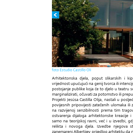
foto Estudio Castillo Oli
Arhitektonska djela, poput slikarskih i ki
vrijednost upućujući na genij tvorca ili intenc
postojanje publike koja će to djelo u teatru socij
marginalizirati, očuvati za potomstvo ili prepus
Projekti Jesúsa Castilla Olija, nastali u posl
povijesnih pripovijesti zatečenih ulomaka il
na razvijenoj senzibilnosti prema tim trago
ostvarenja dijaloga arhitektonske kreacije
samo na teorijskoj ravni, već i u izvedbi, g
relikta i novoga djela. Izvedbe njegova 
zanemareni Albertijev prijedlog arhitektu da n