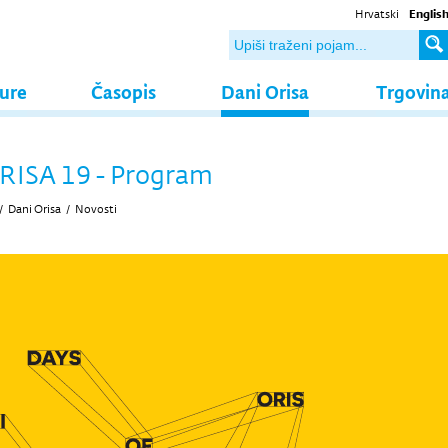
Hrvatski
Englis
ture
Časopis
Dani Orisa
Trgovin
RISA 19 - Program
/
Dani Orisa
/
Novosti