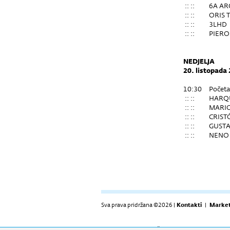
:: ::
6A AR
:: ::
ORIS 
:: ::
3LHD
:: ::
PIERO
NEDJELJA
20. listopada
10:30
Počet
:: ::
HARQU
:: ::
MARIO
:: ::
CRIST
:: ::
GUST
:: ::
NENO 
Sva prava pridržana ©2026 |
Kontakti
|
Market
RADNO VRIJEME: Izložbeni prostor: 09h-17h (pon-