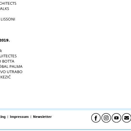
CHITECTS
TALKS
 LISSONI
 2019.
ak
ITECTES
 BOTTA
ÓBAL PALMA
AVO UTRABO
KEZIĆ
ing
|
Impressum
|
Newsletter
pet) | Uredi: 09h-16h (pon-pet) Biblioteka: 09h-16h. (pon-pet).