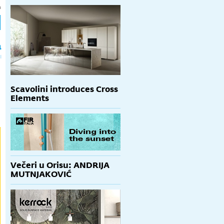
h
a
Scavolini introduces Cross
Elements
Večeri u Orisu: ANDRIJA
MUTNJAKOVIĆ