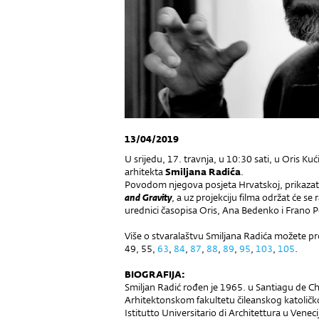
13/04/2019
U srijedu, 17. travnja, u 10:30 sati, u Oris Ku
arhitekta
Smiljana Radića
.
Povodom njegova posjeta Hrvatskoj, prikaza
and Gravity
, a uz projekciju filma održat će se
urednici časopisa Oris, Ana Bedenko i Frano 
Više o stvaralaštvu Smiljana Radića možete pro
49, 55,
63
,
84
,
87
,
88
,
89
,
95
,
103
,
105
.
BIOGRAFIJA:
Smiljan Radić rođen je 1965. u Santiagu de Chi
Arhitektonskom fakultetu čileanskog katoličko
Istitutto Universitario di Architettura u Ve