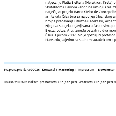
natjecanju Platía Eleftería (Heraklion, Kreta)
Skutelisom i Flaviom Zanon na razvoju i realiz
natječaj za projekt Barrio Cívico de Concepció
arhitekata Čilea bira za najboljeg čileanskog
brojna predavanja i izložbe u Meksiku, Argenti
Njegova su djela objavljivana u časopisima p
Electa, Lotus, Arq, između ostalih i u dva mon
Čileu. Tijekom 2007. bio je gostujući profeso
Harvardu, zajedno sa stalnom suradnicom k
Sva prava pridržana ©2026 |
Kontakti
|
Marketing
|
Impressum
|
Newsletter
RADNO VRIJEME: Izložbeni prostor: 09h-17h (pon-pet) | Uredi: 09h-16h (pon-pet) Bi