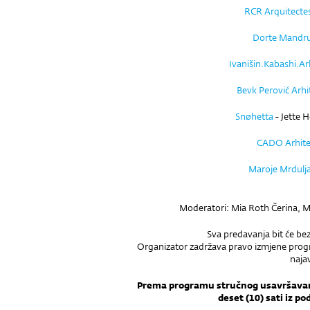
RCR Arquitecte
Dorte Mandr
Ivanišin.Kabashi.Ar
Bevk Perović Arhi
Snøhetta
- Jette 
CADO Arhite
Maroje Mrdulj
Moderatori: Mia Roth Čerina, M
Sva predavanja bit će be
Organizator zadržava pravo izmjene prog
naja
Prema programu stručnog usavršavanj
deset (10) sati iz po