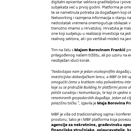
digitalni epicentar sektora graditeljstva i pove
subjekata već u prvoj godini. Platforma je omo
te se nametnula potreba za događajem koji o
Networking i razmjena informacija o stanju na 
nedostatak vremena onemogućuje obilazak vel
trenutno imamo u Hrvatskoj. Hrvatska je mala
one koji sudjeluju u realizaciji investicija na 
realnog sektora, ali i po vertikali misleći na jav
Tim na čelu s
Majom Borovinom Frankić
pr
prilagođenog našem tržištu, ali po uzoru na 
neizbježan idući korak.
“
Nedostajao nam je jedan visokoprofilni događaj za
investicijsko-dobavljačkom lancu, a MBF će biti 
omogućiti ćemo u kratkom roku polivalentnu interak
koje su se pridružile Building.hr platformi jasno
potiče suradnju i komunikaciju, te koji će ujedn
renomiranih gospodarskih događaja. Jedan od cilje
polazišnu točku.”
, izjavila je
Maja Borovina Fr
MBF je više od tradicionalnog sajma i konferen
prostoru, tako je i MBF platforma koja povez
agencije za nekretnine, građevinsku oper
financijske stručnjake, osiguravatelje,