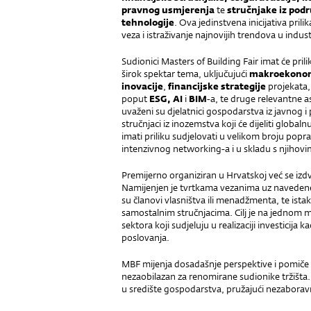
pravnog usmjerenja
te
stručnjake iz podr
tehnologije
. Ova jedinstvena inicijativa prili
veza i istraživanje najnovijih trendova u industr
Sudionici Masters of Building Fair imat će prili
širok spektar tema, uključujući
makroekono
inovacije
,
financijske
strategije
projekata,
poput
ESG, AI
i
BIM
-a, te druge relevantne as
uvaženi su djelatnici gospodarstva iz javnog i
stručnjaci iz inozemstva koji će dijeliti globaln
imati priliku sudjelovati u velikom broju popr
intenzivnog networking-a i u skladu s njihovi
Premijerno organiziran u Hrvatskoj već se izd
Namijenjen je tvrtkama vezanima uz navedene i
su članovi vlasništva ili menadžmenta, te ist
samostalnim stručnjacima. Cilj je na jednom m
sektora koji sudjeluju u realizaciji investicija k
poslovanja.
MBF mijenja dosadašnje perspektive i pomiče
nezaobilazan za renomirane sudionike tržišta. 
u središte gospodarstva, pružajući nezaboravn