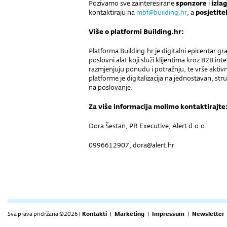
Pozivamo sve zainteresirane
sponzore
i
izla
kontaktiraju na
mbf@building.hr
, a
posjetitel
Više o platformi Building.hr:
Platforma Building.hr je digitalni epicentar gr
poslovni alat koji služi klijentima kroz B2B in
razmjenjuju ponudu i potražnju, te vrše aktivno
platforme je digitalizacija na jednostavan, stru
na poslovanje.
Za više informacija molimo kontaktirajte
Dora Šestan, PR Executive, Alert d.o.o.
0996612907, dora@alert.hr
Sva prava pridržana ©2026 |
Kontakti
|
Marketing
|
Impressum
|
Newsletter