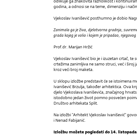
odlikuje ga znakovita raznolikost i kontinuiran
godina, a odnosi se na teme, dimenziju i nači
Vjekoslav Ivanišević posthumno je dobio Nagra
Zanimala ga je živa, djelotvorna gradnja, suvrem
grada kojeg je volio i kojem je pripadao, njegovog 
Prof.dr. Marijan Hržić
Vjekoslav Ivanišević bio je i izuzetan crtač, 
crtežima zanimljiva ne samo struci, već i široj 
kroz veći broj maketa.
U sklopu izložbe predstavit će se istoimena mon
Ivanišević Brzulja, također arhitektica. Ova knj
djelo Vjekoslava Ivaniševića, značajnog hrvats
istodobno jedan život pomno posvećen poimanj
Društvo arhitekata Split.
Na izložbi "Arhitekt Vjekoslav Ivanišević" govori
i Nenad Fabijanić.
Izložbu možete pogledati do 14. listopada