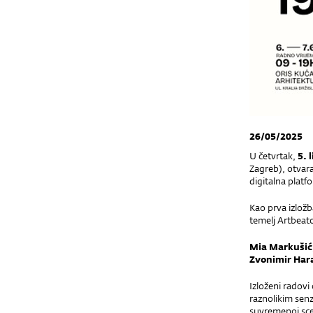
26/05/2025
U četvrtak,
5. 
Zagreb), otvara
digitalna plat
Kao prva izlož
temelj Artbeato
Mia Markušić,
Zvonimir Hara
Izloženi radovi 
raznolikim senz
suvremenoj sce