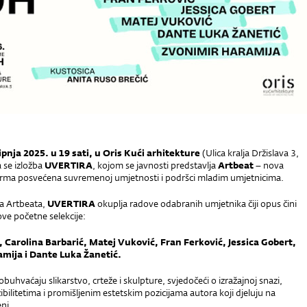
lipnja 2025. u 19 sati, u Oris Kući arhitekture
(Ulica kralja Držislava 3,
 se izložba
UVERTIRA
, kojom se javnosti predstavlja
Artbeat
– nova
forma posvećena suvremenoj umjetnosti i podršci mladim umjetnicima.
ba Artbeata,
UVERTIRA
okuplja radove odabranih umjetnika čiji opus čini
ve početne selekcije:
 Carolina Barbarić, Matej Vuković, Fran Ferković, Jessica Gobert,
mija i Dante Luka Žanetić.
obuhvaćaju slikarstvo, crteže i skulpture, svjedočeći o izražajnoj snazi,
ibilitetima i promišljenim estetskim pozicijama autora koji djeluju na
ni.