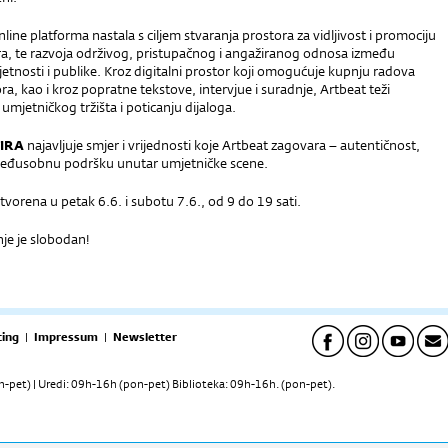
nline platforma nastala s ciljem stvaranja prostora za vidljivost i promociju
ra, te razvoja održivog, pristupačnog i angažiranog odnosa između
tnosti i publike. Kroz digitalni prostor koji omogućuje kupnju radova
a, kao i kroz popratne tekstove, intervjue i suradnje, Artbeat teži
 umjetničkog tržišta i poticanju dijaloga.
IRA
najavljuje smjer i vrijednosti koje Artbeat zagovara – autentičnost,
međusobnu podršku unutar umjetničke scene.
otvorena u petak 6.6. i subotu 7.6., od 9 do 19 sati.
je je slobodan!
ing
|
Impressum
|
Newsletter
pet) | Uredi: 09h-16h (pon-pet) Biblioteka: 09h-16h. (pon-pet).