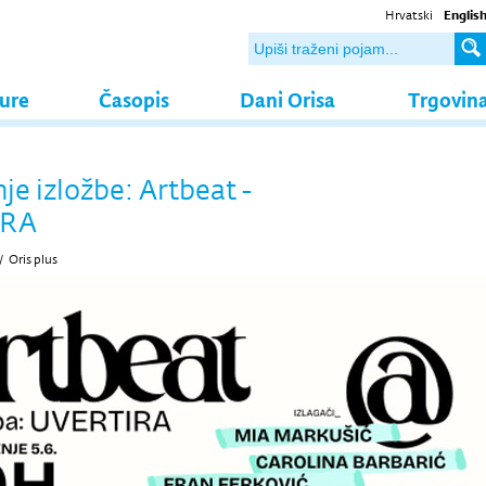
Hrvatski
Englis
ture
Časopis
Dani Orisa
Trgovin
je izložbe: Artbeat -
IRA
/
Oris plus