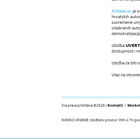
Artbeat.eu
je o
hrvatskih auto
suvremene umje
odabranih autor
demokratizaciji
Izložba
UVERT
dostupnost i 
Izložba će biti 
Ulaz na otvoren
Sva prava pridržana ©2026 |
Kontakti
|
Market
RADNO VRIJEME: Izložbeni prostor: 09h-17h (pon-