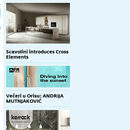
h
a
Scavolini introduces Cross
Elements
Večeri u Orisu: ANDRIJA
MUTNJAKOVIĆ