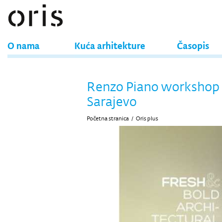
O nama
Kuća arhitekture
Časopis
Renzo Piano workshop 
Sarajevo
Početna stranica
/
Oris plus