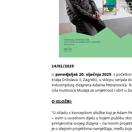
14/01/2025
U
ponedjeljak 20. siječnja
2025
. s početk
kralja Držislava 3, Zagreb), u sklopu serijala
industrijskog dizajnera Adama Petranovića. 
viša kustosica Muzeja za umjetnost i obrt u Z
O IZLOŽBI:
"U skladu s konceptom izložbe koji je Adam Pet
– osim u uvodnom dijelu u kojem publiku ski
primjercima svojeg dizajna – na novim projekti
je o idejnim projektima namještaja, među koji