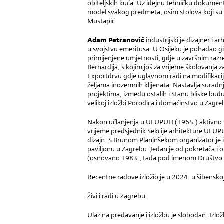
obiteljskih kuća. Uz idejnu tehničku dokument
model svakog predmeta, osim stolova koji su 
Mustapić
Adam Petranović
industrijski je dizajner i 
u svojstvu emeritusa. U Osijeku je pohađao g
primijenjene umjetnosti, gdje u završnim raz
Bernardija, s kojim još za vrijeme školovanja 
Exportdrvu gdje uglavnom radi na modifikaci
željama inozemnih klijenata. Nastavlja suradn
projektima, između ostalih i Stanu bliske budu
velikoj izložbi Porodica i domaćinstvo u Zagreb
Nakon učlanjenja u ULUPUH (1965.) aktivno su
vrijeme predsjednik Sekcije arhitekture ULUPUH
dizajn. S Brunom Planinšekom organizator je
paviljonu u Zagrebu. Jedan je od pokretača i
(osnovano 1983., tada pod imenom Društvo d
Recentne radove izložio je u 2024. u šibenskoj G
Živi i radi u Zagrebu.
Ulaz na predavanje i izložbu je slobodan. Izlo