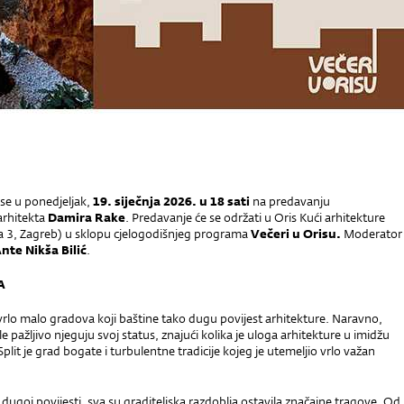
se u ponedjeljak,
19. siječnja 2026. u 18 sati
na predavanju
arhitekta
Damira Rake
. Predavanje će se održati u Oris Kući arhitekture
va 3, Zagreb) u sklopu cjelogodišnjeg programa
Večeri u Orisu.
Moderator
nte Nikša Bilić
.
A
vrlo malo gradova koji baštine tako dugu povijest arhitekture. Naravno,
e pažljivo njeguju svoj status, znajući kolika je uloga arhitekture u imidžu
plit je grad bogate i turbulentne tradicije kojeg je utemeljio vrlo važan
ugoj povijesti, sva su graditeljska razdoblja ostavila značajne tragove. Od