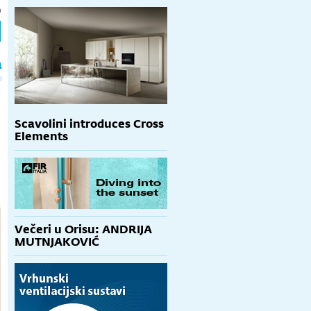
h
a
Scavolini introduces Cross
Elements
Večeri u Orisu: ANDRIJA
MUTNJAKOVIĆ