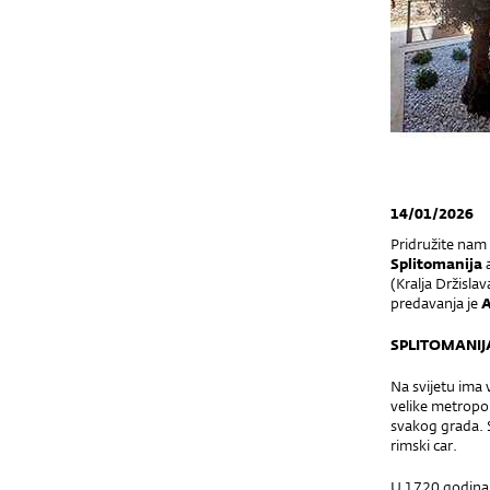
14/01/2026
Pridružite nam 
Splitomanija
(Kralja Držisla
predavanja je
A
SPLITOMANIJ
Na svijetu ima 
velike metropol
svakog grada. S
rimski car.
U 1720 godina d