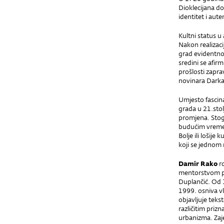
Dioklecijana d
identitet i aute
Kultni status u
Nakon realizaci
grad evidentno u
sredini se afir
prošlosti zaprav
novinara Darka 
Umjesto fascina
grada u 21.stol
promjena. Stoga
budućim vremen
Bolje ili lošije
koji se jednom 
Damir Rako
r
mentorstvom pr
Duplančić. Od 1
1999. osniva vl
objavljuje teks
različitim priz
urbanizma. Zaj