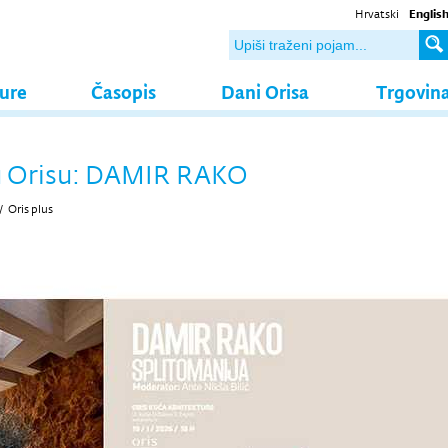
Hrvatski
Englis
ture
Časopis
Dani Orisa
Trgovin
 u Orisu: DAMIR RAKO
/
Oris plus