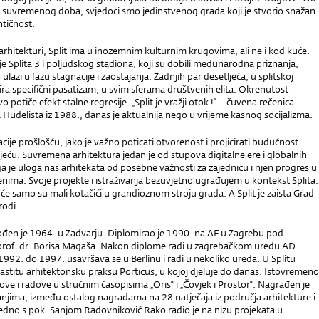
o suvremenog doba, svjedoci smo jedinstvenog grada koji je stvorio snažan
ntičnost.
 arhitekturi, Split ima u inozemnim kulturnim krugovima, ali ne i kod kuće.
je Splita 3 i poljudskog stadiona, koji su dobili međunarodna priznanja,
lazi u fazu stagnacije i zaostajanja. Zadnjih par desetljeća, u splitskoj
mira specifični pasatizam, u svim sferama društvenih elita. Okrenutost
o potiče efekt stalne regresije. „Split je vražji otok !“ – čuvena rečenica
Hudelista iz 1988., danas je aktualnija nego u vrijeme kasnog socijalizma.
cije prošlošću, jako je važno poticati otvorenost i projicirati budućnost
jeću. Suvremena arhitektura jedan je od stupova digitalne ere i globalnih
 je uloga nas arhitekata od posebne važnosti za zajednicu i njen progres u
ima. Svoje projekte i istraživanja bezuvjetno ugrađujem u kontekst Splita.
 kuće samo su mali kotačići u grandioznom stroju grada. A Split je zaista Grad
rodi.
ođen je 1964. u Zadvarju. Diplomirao je 1990. na AF u Zagrebu pod
of. dr. Borisa Magaša. Nakon diplome radi u zagrebačkom uredu AD
992. do 1997. usavršava se u Berlinu i radi u nekoliko ureda. U Splitu
astitu arhitektonsku praksu Porticus, u kojoj djeluje do danas. Istovremeno
tove i radove u stručnim časopisima „Oris“ i „Čovjek i Prostor“. Nagrađen je
nanjima, između ostalog nagradama na 28 natječaja iz područja arhitekture i
edno s pok. Sanjom Radovniković Rako radio je na nizu projekata u