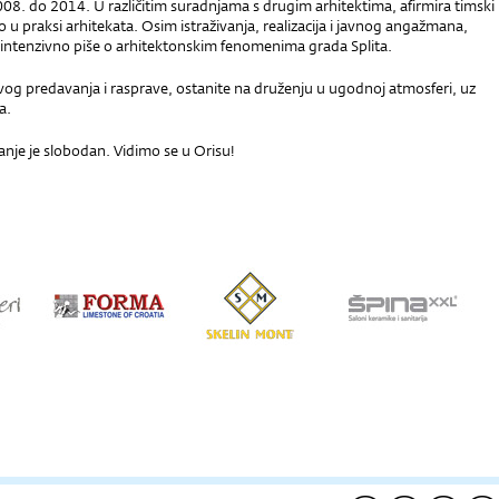
08. do 2014. U različitim suradnjama s drugim arhitektima, afirmira timski
vo u praksi arhitekata. Osim istraživanja, realizacija i javnog angažmana,
 intenzivno piše o arhitektonskim fenomenima grada Splita.
vog predavanja i rasprave, ostanite na druženju u ugodnoj atmosferi, uz
a.
nje je slobodan. Vidimo se u Orisu!