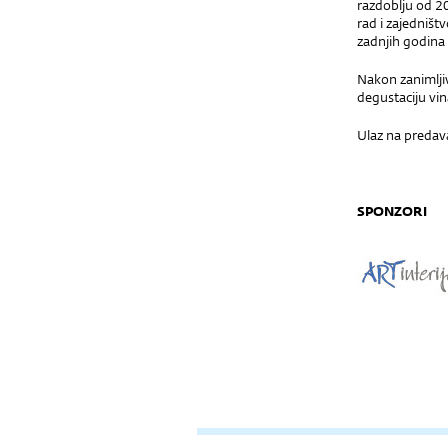
razdoblju od 20
rad i zajedništ
zadnjih godina
Nakon zanimlji
degustaciju vin
Ulaz na predava
SPONZORI