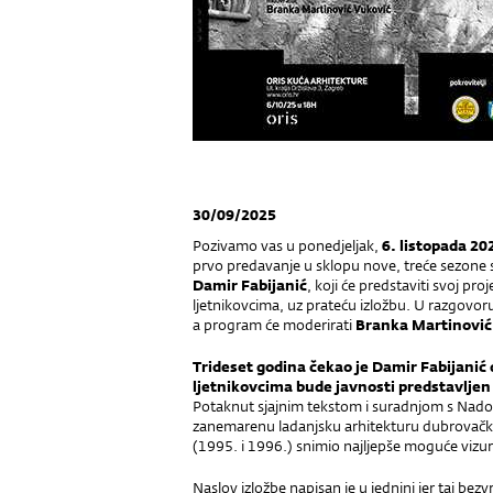
30/09/2025
Pozivamo vas u ponedjeljak,
6. listopada 202
prvo predavanje u sklopu nove, treće sezone s
Damir Fabijanić
, koji će predstaviti svoj p
ljetnikovcima, uz prateću izložbu. U razgovor
a program će moderirati
Branka Martinović
Trideset godina čekao je Damir Fabijanić
ljetnikovcima bude javnosti predstavljen
Potaknut sjajnim tekstom i suradnjom s Nadom 
zanemarenu ladanjsku arhitekturu dubrovačkog
(1995. i 1996.) snimio najljepše moguće vizur
Naslov izložbe napisan je u jednini jer taj be