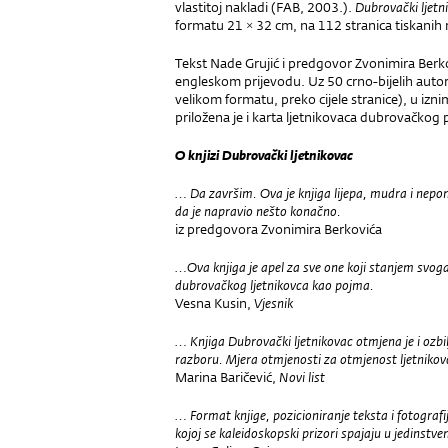
vlastitoj nakladi (FAB, 2003.).
Dubrovački ljetn
formatu 21 × 32 cm, na 112 stranica tiskani
Tekst Nade Grujić i predgovor Zvonimira Berko
engleskom prijevodu. Uz 50 crno-bijelih autor
velikom formatu, preko cijele stranice), u i
priložena je i karta ljetnikovaca dubrovačkog 
O knjizi Dubrovački ljetnikovac
… Da završim. Ova je knjiga lijepa, mudra i nepo
da je napravio nešto konačno.
iz predgovora Zvonimira Berkovića
…Ova knjiga je apel za sve one koji stanjem svog
dubrovačkog ljetnikovca kao pojma.
Vesna Kusin,
Vjesnik
… Knjiga Dubrovački ljetnikovac otmjena je i ozb
razboru. Mjera otmjenosti za otmjenost ljetnikov
Marina Baričević,
Novi list
… Format knjige, pozicioniranje teksta i fotografi
kojoj se kaleidoskopski prizori spajaju u jedinstv