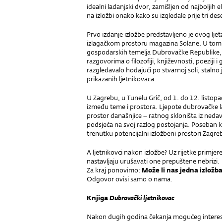
idealni ladanjski dvor, zamišljen od najboljih
na izložbi onako kako su izgledale prije tri dese
Prvo izdanje izložbe predstavljeno je ovog lje
izlagačkom prostoru magazina Solane. U tom 
gospodarskih temelja Dubrovačke Republike, i
razgovorima o filozofiji, književnosti, poeziji i
razgledavalo hodajući po stvarnoj soli, staln
prikazanih ljetnikovaca.
U Zagrebu, u Tunelu Grič, od 1. do 12. listopa
između teme i prostora. Ljepote dubrovačke l
prostor današnjice – ratnog skloništa iz nedavn
podsjeća na svoj razlog postojanja. Poseban k
trenutku potencijalni izložbeni prostori Zagr
A ljetnikovci nakon izložbe? Uz rijetke primj
nastavljaju urušavati one prepuštene nebrizi.
Za kraj ponovimo:
Može li nas jedna izložba
Odgovor ovisi samo o nama.
Knjiga
Dubrovački ljetnikovac
Nakon dugih godina čekanja mogućeg interesa 