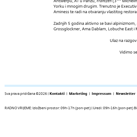
Antwerpu,
AT
u Parizu,
Frantzen
(3*** Michel
Yorku i mnogim drugim. Trenutno je Executiv
Aminess te radi na otvaranju vlastitog restor
Zadnjih 5 godina aktivno se bavi alpinizmom, 
Grossglockner, Ama Dablam, Lobuche East i M
Ulaz na razgov
Vidimo se
Sva prava pridržana ©2026 |
Kontakti
|
Marketing
|
Impressum
|
Newsletter
RADNO VRIJEME: Izložbeni prostor: 09h-17h (pon-pet) | Uredi: 09h-16h (pon-pet) Bi