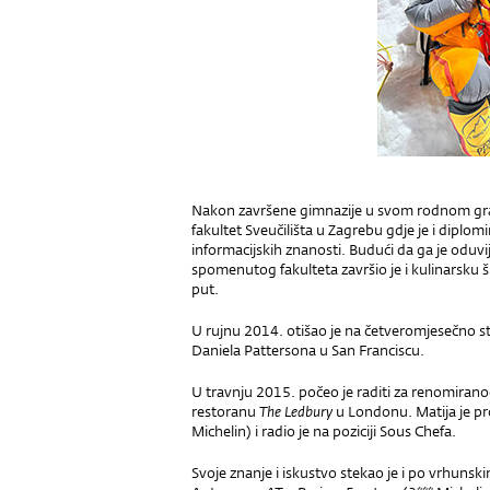
Nakon završene gimnazije u svom rodnom grad
fakultet Sveučilišta u Zagrebu gdje je i dipl
informacijskih znanosti. Budući da ga je oduvi
spomenutog fakulteta završio je i kulinarsku 
put.
U rujnu 2014. otišao je na četveromjesečno st
Daniela Pattersona u San Franciscu.
U travnju 2015. počeo je raditi za renomira
restoranu
The Ledbury
u Londonu. Matija je pro
Michelin) i radio je na poziciji Sous Chefa.
Svoje znanje i iskustvo stekao je i po vrhuns