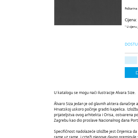
Poštarina 
Cijena:
* U cijenu
DOSTU
D
U katalogu se mogu naći ilustracije Alvara Size.
Álvaro Siza jedan je od glavnih aktera današnje 
Hrvatskoj uskoro počinje graditi kapelica. Izložb
prijateljstva ovog arhitekta i Orisa, ostvarena 
Zagrebu kao dio proslave Nacionalnog dana Port
Specifičnost nadolazeće izložbe jest činjenica da
rame uz rame, i crteži njegove davno preminule 