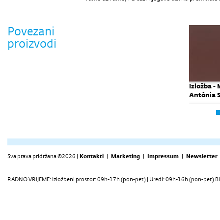
Povezani
proizvodi
Izložba -
Antónia S
Sva prava pridržana ©2026 |
Kontakti
|
Marketing
|
Impressum
|
Newsletter
Izložba -
Antónia S
RADNO VRIJEME: Izložbeni prostor: 09h-17h (pon-pet) | Uredi: 09h-16h (pon-pet) Bi