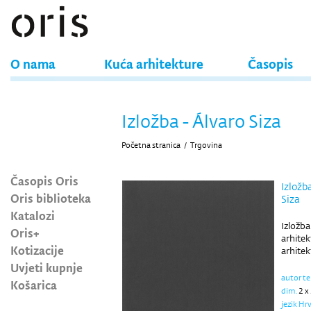
O nama
Kuća arhitekture
Časopis
Izložba - Álvaro Siza
Početna stranica
/
Trgovina
Časopis Oris
Izložba
Oris biblioteka
Siza
Katalozi
Izložb
Oris+
arhitek
Kotizacije
arhitek
Uvjeti kupnje
autor t
Košarica
dim.
2 x
jezik Hr